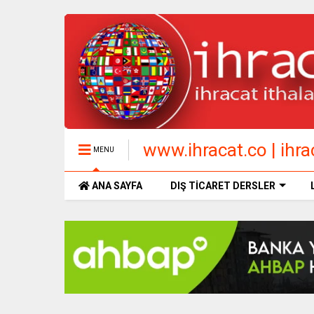
www.ihracat.co | ihrac
MENU
ANA SAYFA
DIŞ TİCARET DERSLER