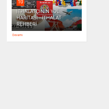
10
İTHALATÇININ YOL
HARİTASI - İTHALAT
REHBERİ
Devamı