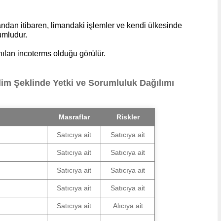
 andan itibaren, limandaki işlemler ve kendi ülkesinde
umludur.
nılan incoterms olduğu görülür.
lim Şeklinde Yetki ve Sorumluluk Dağılımı
Masraflar
Riskler
Satıcıya ait
Satıcıya ait
Satıcıya ait
Satıcıya ait
Satıcıya ait
Satıcıya ait
Satıcıya ait
Satıcıya ait
Satıcıya ait
Alıcıya ait