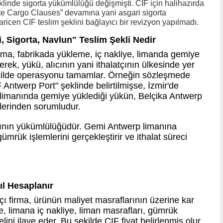
klinde sigorta yükümlülüğü değişmişti. CIF için halihazırda
ute Cargo Clauses” devamına yani asgari sigorta
aricen CIF teslim şeklini bağlayıcı bir revizyon yapılmadı.
i, Sigorta, Navlun"
Teslim
Şekli Nedir
firma, fabrikada yükleme, iç nakliye, limanda gemiye
rek, yükü, alıcının yani ithalatçının ülkesinde yer
şekilde operasyonu tamamlar. Örneğin sözleşmede
Antwerp Port" şeklinde belirtilmişse, İzmir'de
ak limanında gemiye yüklediği yükün, Belçika Antwerp
çlerinden sorumludur.
cının yükümlülüğüdür. Gemi Antwerp limanına
ümrük işlemlerini gerçekleştirir ve ithalat süreci
ıl Hesaplanır
tçı firma, ürünün maliyet masraflarının üzerine kar
, limana iç nakliye, liman masrafları, gümrük
ini ilave eder. Bu şekilde CIF fiyat belirlenmiş olur.