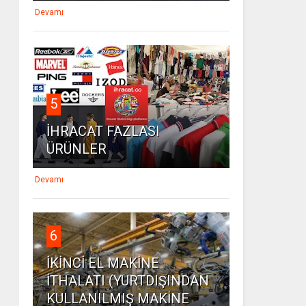
Devamı
5
İHRACAT FAZLASI
ÜRÜNLER
Devamı
6
İKİNCİ EL MAKİNE
İTHALATI (YURTDIŞINDAN
KULLANILMIŞ MAKİNE