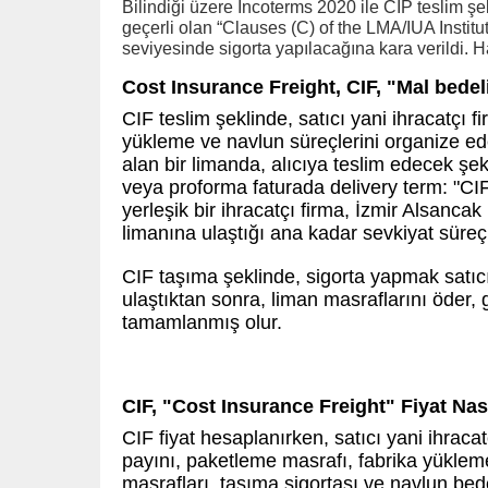
Bilindiği üzere Incoterms 2020 ile CIP teslim şe
geçerli olan “Clauses (C) of the LMA/IUA Instit
seviyesinde sigorta yapılacağına kara verildi. H
Cost Insurance Freight, CIF, "Mal bedel
CIF teslim şeklinde, satıcı yani ihracatçı 
yükleme ve navlun süreçlerini organize ede
alan bir limanda, alıcıya teslim edecek 
veya proforma faturada delivery term: "CIF 
yerleşik bir ihracatçı firma, İzmir Alsanc
limanına ulaştığı ana kadar sevkiyat süre
CIF taşıma şeklinde, sigorta yapmak satı
ulaştıktan sonra, liman masraflarını öder, g
tamamlanmış olur.
CIF, "Cost Insurance Freight" Fiyat Nas
CIF fiyat hesaplanırken, satıcı yani ihraca
payını, paketleme masrafı, fabrika yükleme
masrafları, taşıma sigortası ve navlun bedel