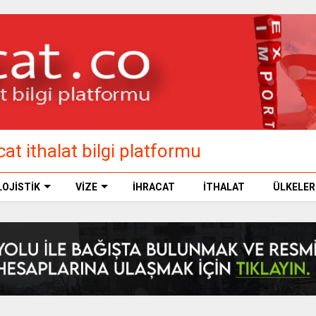
at ithalat bilgi platformu
LOJİSTİK
VİZE
İHRACAT
İTHALAT
ÜLKELER