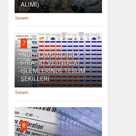
ALIMI)
Devamı
7
INCOTERMS REHBER -
İHRACAT VE İTHALAT
İŞLEMLERİNDE TESLİM
ŞEKİLLERİ
Devamı
8