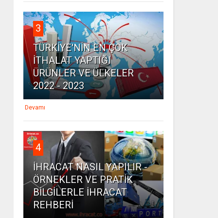
3
TÜRKİYE'NİN EN ÇOK
İTHALAT YAPTIĞI
ÜRÜNLER VE ÜLKELER
2022 - 2023
Devamı
4
İHRACAT NASIL YAPILIR -
ÖRNEKLER VE PRATİK
BİLGİLERLE İHRACAT
REHBERİ