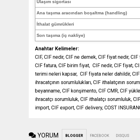
Ulaşım sigortası
Ana taşıma aracından boşaltma (handling)
İthalat gümrükleri
Son taşıma
(iç nakliye)
Anahtar Kelimeler:
CIF, CIF nedir, CIF ne demek, CIF fiyat nedir, CIF
CIF fatura, CIF birim fiyat, CIF nedir, CIF fiyat
terimi neleri kapsar, CIF fiyata neler dahildir, CIF
ihracatçının sorumlulukları, CIF ithalatçının soruml
beyanname, CIF konşimento, CIF CMR, CIF yükleme
ihracatçı sorumluluk, CIF ithalatçı sorumluluk, CI
import, CIF export, CIF delivery, COST INSURAN
YORUM
BLOGGER
FACEBOOK
DISQUS