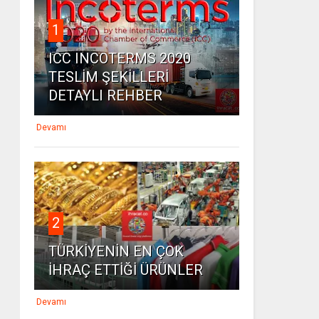
1
ICC INCOTERMS 2020
TESLİM ŞEKİLLERİ
DETAYLI REHBER
Devamı
2
TÜRKİYENİN EN ÇOK
İHRAÇ ETTİĞİ ÜRÜNLER
Devamı