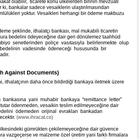
akat olabilir,
ticarete konu ülkelerden birinin mevzuatı
 ki, bankalar sadece vesaiklerin ulaştırılmasından
lülükleri yoktur. Vesaikleri herhangi bir ödeme makbuzu
eme şeklinde, ithalatçı bankası, mal mukabili ticaretin
fatura bedelini ödeyeceğine dair geri dönülemez taahhüd
mbiyo
senetlerinden
poliçe
vasıtasıyla
belirlenmekte
olup
bedelinin
vadesinde
ödeneceği
hususunda
bir
adır.
h Against Documents
)
ni, ithalatçının daha önce bildirdiği bankaya iletmek üzere
ının bankasına yani muhabir bankaya “remittance letter”
 tutar ödenmeden, vesaikin teslim edilmeyeceğine dair
 bedelini ödemeden orijinal evrakları bankadan
cektir.
(www.ihracat.co)
 ülkesindeki gümrükten çekilemeyeceğine dair güvence
sonra vazgeçerse ve malzeme özel üretim yani farklı firmalara