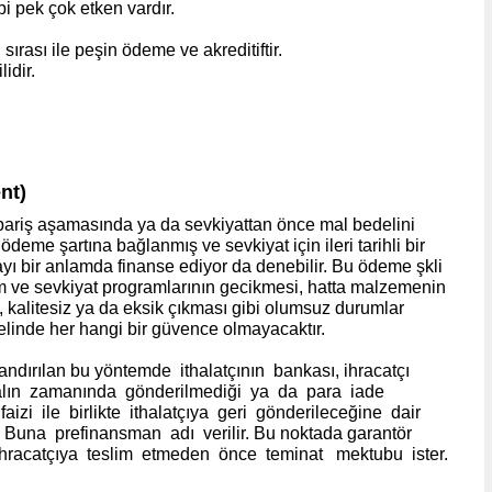
ibi pek çok etken vardır.
 sırası ile peşin ödeme ve akreditiftir.
idir.
nt)
sipariş aşamasında ya da sevkiyattan önce mal bedelini
eme şartına bağlanmış ve sevkiyat için ileri tarihli bir
rmayı bir anlamda finanse ediyor da denebilir. Bu ödeme şkli
retim ve sevkiyat programlarının gecikmesi, hatta malzemenin
kalitesiz ya da eksik çıkması gibi olumsuz durumlar
 elinde her hangi bir güvence olmayacaktır.
andırılan bu yöntemde ithalatçının bankası, ihracatçı
lın zamanında gönderilmediği ya da para iade
aizi ile birlikte ithalatçıya geri gönderileceğine dair
. Buna prefinansman adı verilir. Bu noktada garantör
 ihracatçıya teslim etmeden önce teminat mektubu ister.