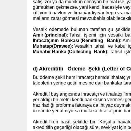
satışı zor ya da mümkün olmayan bir mal ise, ya 
gümrükten çekmezse, yani kendi iradesiyle veya
çift yönlü navlun ve liman/ardiye/antrepo vs. ma
malların zarar görmesi mevzubahis olabilecektir
Vesaik ödemede bulunan tarafları şu şekilde a
Amir (principal):
Tahsil işlemi için vesaiki ba
İhracatçının Bankası (Remitting Bank):
Ami
Muhatap(Drawee):
Vesaikin tahsil ve kabul için
Muhabir Banka (Collecting Bank):
Tahsil işl
d) Akreditifli Ödeme Şekli
(Letter of C
Bu ödeme şekli hem ihracatçı hemde ithalatçıyı
taleplerin yerine getirilmesine dair bankalar taraf
Akreditif başlangıcında ihracatçı ve ithalatçı fir
yer aldığı bir metni kendi bankasına vermesi ger
hazırladığı proforma faturaya da ihtiyaç duymakt
üzerinde yer almıyorsa mutlaka ihracatçının banka
Akreditif'i en basit şekilde bir "Koşullu havale"
akreditifin geçerliği olacağı süre, sevkiyat için