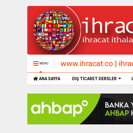
www.ihracat.co | ihrac
MENU
ANA SAYFA
DIŞ TİCARET DERSLER