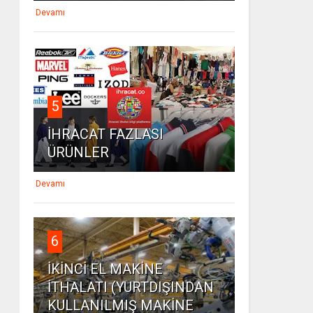
Devamı
5
İHRACAT FAZLASI
ÜRÜNLER
Devamı
6
İKİNCİ EL MAKİNE
İTHALATI (YURTDIŞINDAN
KULLANILMIŞ MAKİNE