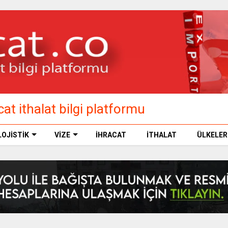
at ithalat bilgi platformu
LOJİSTİK
VİZE
İHRACAT
İTHALAT
ÜLKELER