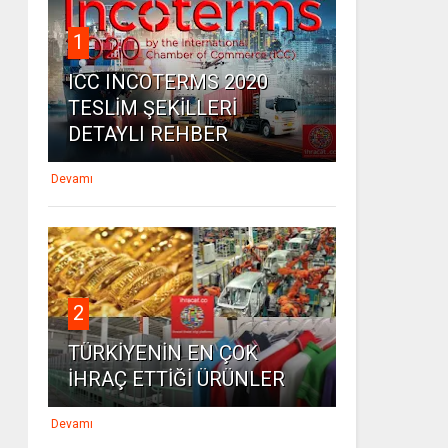
1
ICC INCOTERMS 2020
TESLİM ŞEKİLLERİ
DETAYLI REHBER
Devamı
2
TÜRKİYENİN EN ÇOK
İHRAÇ ETTİĞİ ÜRÜNLER
Devamı