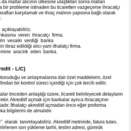
da mallar alıcının ülkesine ulaştıktan sonra malları
 bir probleme istinaden bu ticaretten vazgeçerse ihracatçı
srafları karşılamak ve ihraç malının yapısına bağlı olarak
.
çıklayabiliriz.
nkasına veren ihracatçı firma.
rin vesaiki verdiği banka
 ibraz edildiği alıcı yani ithalatçı firma.
emine aracılık eden banka.
redit - L/C
)
 koruduğu ve anlaşmalarına dair özel maddelerin, özel
ından bir kontrol süreci içerdiği için çok tercih edilir.
malar önceden anlaştığı üzere, ticareti belirleyecek detayların
ekir. Akreditif açmak için bankalar ayrıca ihracatçının
adır. İthalatçı akreditif açmadan önce eğer proforma
 bilgilerini de almalıdır.
 olarak tanımlayabiliriz. Akreditif metninde, fatura tutarı,
 belirlenen son yükleme tarihi, teslim adresi, gümrük