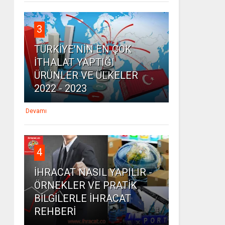
3
TÜRKİYE'NİN EN ÇOK
İTHALAT YAPTIĞI
ÜRÜNLER VE ÜLKELER
2022 - 2023
Devamı
4
İHRACAT NASIL YAPILIR -
ÖRNEKLER VE PRATİK
BİLGİLERLE İHRACAT
REHBERİ