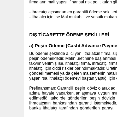
firmaların mali yapısı, finansal risk politikaları g
- İhracatçı açısından en garantili ödeme şekilleri
- İthalatçı için ise Mal mukabili ve vesaik mukabil
DIŞ TİCARETTE ÖDEME ŞEKİLLERİ
a) Peşin Ödeme (Cash/ Advance Payme
Bu ödeme şeklinde alıcı yani ithalatçın firma, 
peşin ödemektedir. Malın üretimine başlanması öd
takvim verilmiş ise, ithalatçı firma, ihracatçı fi
ithalatçı için ciddi riskler barındırmaktadır. Ü
gönderilmemesi ya da gelen malzemenin hatalı, 
yaşanırsa, ithalatçı ödemeyi baştan yaptığı için
Prefinansman: Garantili peşin döviz olarak adl
adına havale yaparken, anlaşmaya uygun ma
edilmediği takdirde gönderilen peşin dövizin f
ihracatçının bankasından garanti istemektedir
banka ithalatçı tarafından gönderilen parayı,