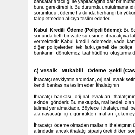
bankalar aracılığı ile yapılacağına dair bir mutab
bunu gerektirebilir. Bu durumda unutulmamalıdır
sorumludur, ödeme hakkında herhangi bir yüküm
talep etmeden alıcıya teslim ederler.
Kabul Kredili Ödeme
(Poliçeli ödeme):
Bu öd
sonunda belli bir vade süresinde, ihracatçıya 
vermektedir. Kabul
kredili
ödemede, vade, ka
diğer
poliçelerden
tek
farkı, genellikle
poliçe
bankanın
dönülemez
taahhüdünü
oluşturmakt
c) Vesaik Mukabili Ödeme Şekli
(Cas
İhracatçı sevkiyatın ardından, orjinal evrak seti
kendi bankasına teslim eder. İthalatçının
İhracatçı bankası , orijinal evrakları ithalatç
ekinde gönderir. Bu mektupda, mal bedeli olan
talimat yer almaktadır. Böylece ithalatçı, mal
alamayacağı için, gümrükten malları çekemeye
İhracatçı ödeme olmadan malların ithalatçının
altındadır, ancak ithalatçı sipariş üretildikten 