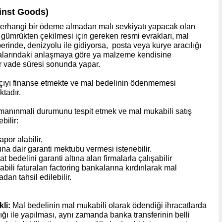
inst Goods
)
çı herhangi bir ödeme almadan malı sevkiyatı yapacak olan
n gümrükten çekilmesi için gereken resmi evrakları, mal
rinde, denizyolu ile gidiyorsa, posta veya kurye aracılığı
, aralarındaki anlaşmaya göre ya malzeme kendisine
ir vade süresi sonunda yapar.
atçıyı finanse etmekte ve mal bedelinin ödenmemesi
ktadır.
 firmanınmali durumunu tespit etmek ve mal mukabili satış
bilir:
por alabilir,
na dair garanti mektubu vermesi istenebilir.
 bedelini garanti altına alan firmalarla çalışabilir
bili faturaları factoring bankalarına kırdırılarak mal
dan tahsil edilebilir.
kli:
Mal bedelinin mal mukabili olarak ödendiği ihracatlarda
ığı ile yapılması, aynı zamanda banka transferinin belli