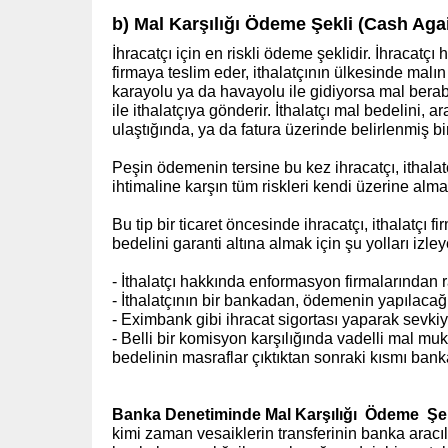
b) Mal Karşılığı Ödeme Şekli
(Cash Aga
İhracatçı için en riskli ödeme şeklidir. İhracat
firmaya teslim eder, ithalatçının ülkesinde malı
karayolu ya da havayolu ile gidiyorsa mal berabe
ile ithalatçıya gönderir. İthalatçı mal bedelini
ulaştığında, ya da fatura üzerinde belirlenmiş b
Peşin ödemenin tersine bu kez ihracatçı, ithal
ihtimaline karşın tüm riskleri kendi üzerine alma
Bu tip bir ticaret öncesinde ihracatçı, ithalatçı
bedelini garanti altına almak için şu yolları izleye
- İthalatçı hakkında enformasyon firmalarından ra
- İthalatçının bir bankadan, ödemenin yapılacağı
- Eximbank gibi ihracat sigortası yaparak sevkiyat
- Belli bir komisyon karşılığında vadelli mal muka
bedelinin masraflar çıktıktan sonraki kısmı banka
Banka Denetiminde Mal Karşılığı Ödeme Şe
kimi zaman vesaiklerin transferinin banka aracıl