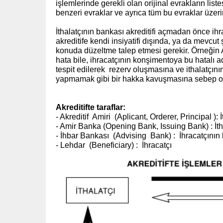
işlemlerinde gerekli olan orijinal evrakların list
benzeri evraklar ve ayrıca tüm bu evraklar üzerind
İthalatçının bankası akreditifi açmadan önce ihra
akreditife kendi insiyatifi dışında, ya da mev
konuda düzeltme talep etmesi gerekir. Örneğin A
hata bile, ihracatçının konşimentoya bu hatalı
tespit edilerek rezerv oluşmasına ve ithalatçı
yapmamak gibi bir hakka kavuşmasına sebep ol
Akreditifte taraflar:
- Akreditif Amiri (Aplicant, Orderer, Principal ): İ
- Amir Banka (Opening Bank, Issuing Bank) : İth
- İhbar Bankası (Advising Bank) : İhracatçının
- Lehdar (Beneficiary) : İhracatçı