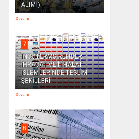
ALIMI)
Devamı
7
INCOTERMS REHBER -
İHRACAT VE İTHALAT
İŞLEMLERİNDE TESLİM
ŞEKİLLERİ
Devamı
8