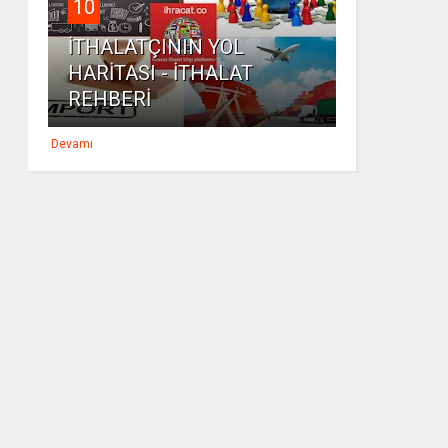
10
İTHALATÇININ YOL
HARİTASI - İTHALAT
REHBERİ
Devamı