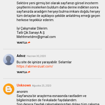
Sektöre yeni girmiş biri olarak sayfanızı görsel incoterm
çeşitlerini incelerken buldum daha derine indikten sonra
sayfanızda aradığım herşeyi bulma imkanı doğdu herşey
tüm detayları ile açıklayıcı şekilde anlatılmış emeği geçen
herkese teşekkür ederim.
İyi Çalışmalar Dilerim.
Tatlı Çik.Sanayi A.Ş
Mehhmetdmr@gmail.com
YANITLA
Adsız
Haziran 30, 2020
Bu site de işinize yarayabilir. Selamlar
https://abmevzuat.com/
YANITLA
Unknown
Ağustos 25, 2020
anonim
Sayfanıza bir araştırma esnasında rastladım ve
bilgilerinizden de fevkalade faydalandım.
Son derece faydalı çalışmalarınızdan dolayı tüm çalışma