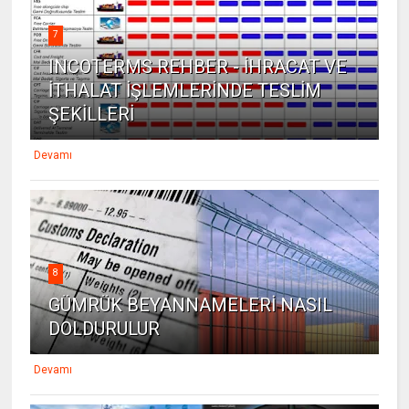
7
INCOTERMS REHBER - İHRACAT VE
İTHALAT İŞLEMLERİNDE TESLİM
ŞEKİLLERİ
Devamı
8
GÜMRÜK BEYANNAMELERİ NASIL
DOLDURULUR
Devamı