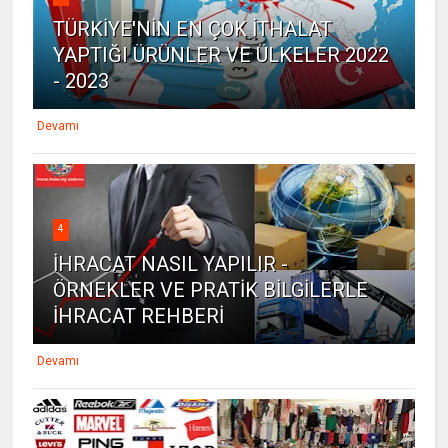
TÜRKİYE'NİN EN ÇOK İTHALAT
YAPTIĞI ÜRÜNLER VE ÜLKELER 2022
- 2023
Devamı
4
İHRACAT NASIL YAPILIR -
ÖRNEKLER VE PRATİK BİLGİLERLE
İHRACAT REHBERİ
Devamı