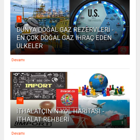
9
DÜNYA DOĞAL GAZ REZERVLERİ -
EN ÇOK DOĞAL GAZ İHRAÇ EDEN
ÜLKELER
Devamı
10
İTHALATÇININ YOL HARİTASI -
İTHALAT REHBERİ
Devamı