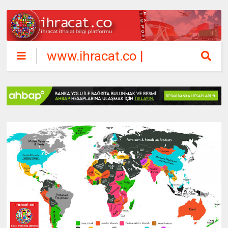
www.ihracat.co |
ihracat ithalat
bilgi platformu