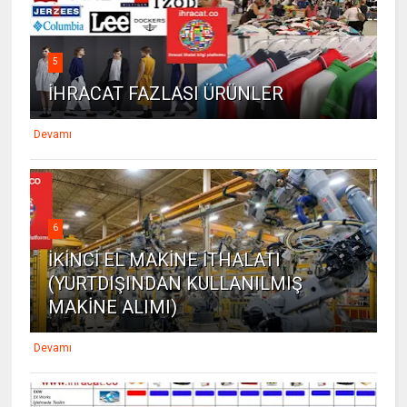
5
İHRACAT FAZLASI ÜRÜNLER
Devamı
6
İKİNCİ EL MAKİNE İTHALATI
(YURTDIŞINDAN KULLANILMIŞ
MAKİNE ALIMI)
Devamı