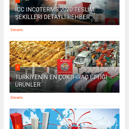
ICC INCOTERMS 2020 TESLİM
ŞEKİLLERİ DETAYLI REHBER
Devamı
2
TÜRKİYENİN EN ÇOK İHRAÇ ETTİĞİ
ÜRÜNLER
Devamı
3