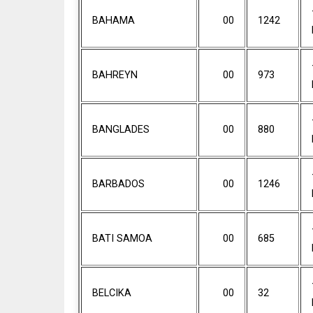
BAHAMA
00
1242
BAHREYN
00
973
BANGLADES
00
880
BARBADOS
00
1246
BATI SAMOA
00
685
BELCIKA
00
32