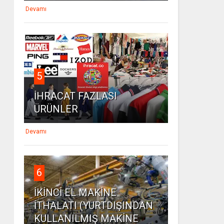
Devamı
5
İHRACAT FAZLASI
ÜRÜNLER
Devamı
6
İKİNCİ EL MAKİNE
İTHALATI (YURTDIŞINDAN
KULLANILMIŞ MAKİNE