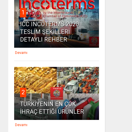
1
ICC INCOTERMS 2020
TESLİM ŞEKİLLERİ
DETAYLI REHBER
Devamı
2
TÜRKİYENİN EN ÇOK
İHRAÇ ETTİĞİ ÜRÜNLER
Devamı