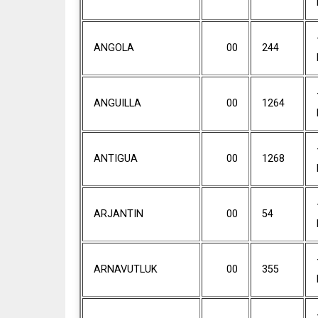
ANGOLA
00
244
ANGUILLA
00
1264
ANTIGUA
00
1268
ARJANTIN
00
54
ARNAVUTLUK
00
355