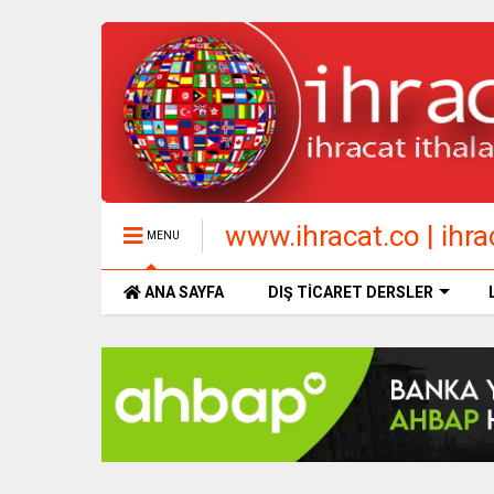
www.ihracat.co | ihrac
MENU
ANA SAYFA
DIŞ TİCARET DERSLER