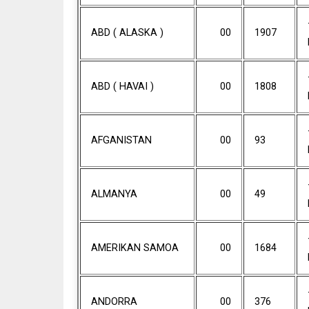
ABD ( ALASKA )
00
1907
ABD ( HAVAI )
00
1808
AFGANISTAN
00
93
ALMANYA
00
49
AMERIKAN SAMOA
00
1684
ANDORRA
00
376