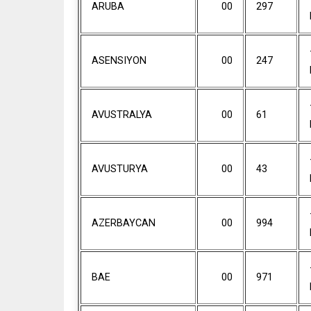
ARUBA
00
297
ASENSIYON
00
247
AVUSTRALYA
00
61
AVUSTURYA
00
43
AZERBAYCAN
00
994
BAE
00
971