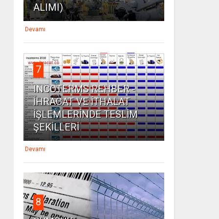
ALIMI)
Devamı
7
INCOTERMS REHBER -
İHRACAT VE İTHALAT
İŞLEMLERİNDE TESLİM
ŞEKİLLERİ
Devamı
8