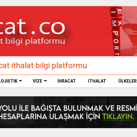
at ithalat bilgi platformu
LOJİSTİK
VİZE
İHRACAT
İTHALAT
ÜLKELER