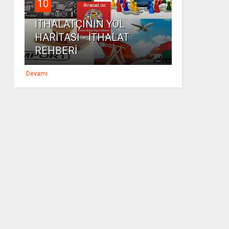
10
İTHALATÇININ YOL
HARİTASI - İTHALAT
REHBERİ
Devamı