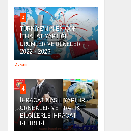
3
TÜRKİYE'NİN EN ÇOK
İTHALAT YAPTIĞI
ÜRÜNLER VE ÜLKELER
2022 - 2023
Devamı
4
İHRACAT NASIL YAPILIR -
ÖRNEKLER VE PRATİK
BİLGİLERLE İHRACAT
REHBERİ