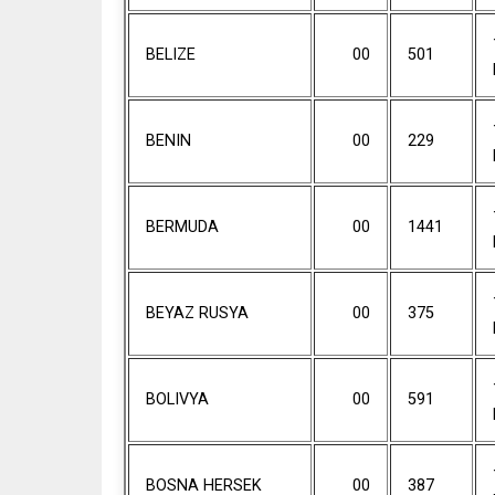
BELIZE
00
501
BENIN
00
229
BERMUDA
00
1441
BEYAZ RUSYA
00
375
BOLIVYA
00
591
BOSNA HERSEK
00
387