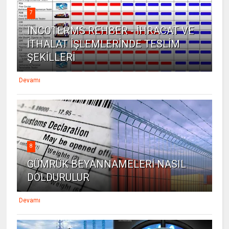
7
INCOTERMS REHBER - İHRACAT VE
İTHALAT İŞLEMLERİNDE TESLİM
ŞEKİLLERİ
Devamı
8
GÜMRÜK BEYANNAMELERİ NASIL
DOLDURULUR
Devamı