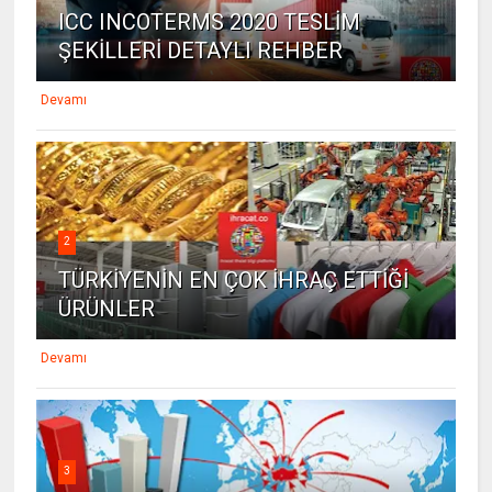
ICC INCOTERMS 2020 TESLİM
ŞEKİLLERİ DETAYLI REHBER
Devamı
2
TÜRKİYENİN EN ÇOK İHRAÇ ETTİĞİ
ÜRÜNLER
Devamı
3