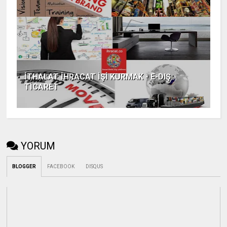
İTHALAT İHRACAT İŞİ KURMAK - E-DIŞ
TİCARET
YORUM
BLOGGER
FACEBOOK
DISQUS