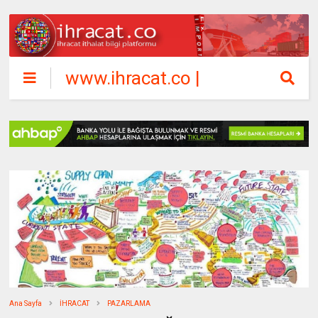
www.ihracat.co |
ihracat ithalat
bilgi platformu
Ana Sayfa
İHRACAT
PAZARLAMA