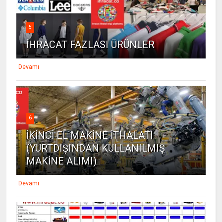
5
İHRACAT FAZLASI ÜRÜNLER
Devamı
6
İKİNCİ EL MAKİNE İTHALATI
(YURTDIŞINDAN KULLANILMIŞ
MAKİNE ALIMI)
Devamı