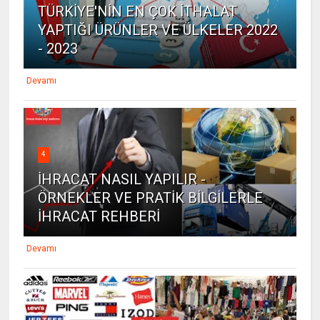
TÜRKİYE'NİN EN ÇOK İTHALAT
YAPTIĞI ÜRÜNLER VE ÜLKELER 2022
- 2023
Devamı
4
İHRACAT NASIL YAPILIR -
ÖRNEKLER VE PRATİK BİLGİLERLE
İHRACAT REHBERİ
Devamı