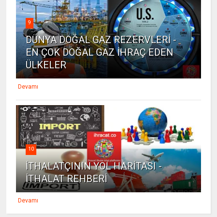
9
DÜNYA DOĞAL GAZ REZERVLERİ -
EN ÇOK DOĞAL GAZ İHRAÇ EDEN
ÜLKELER
Devamı
10
İTHALATÇININ YOL HARİTASI -
İTHALAT REHBERİ
Devamı