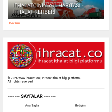
İTHALATÇININ YOL HARİTASI -
İTHALAT REHBERİ
Devamı
©
2026
www.ihracat.co | ihracat ithalat bilgi platformu
All rights reserved.
------- SAYFALAR -------
Ana Sayfa
İletişim