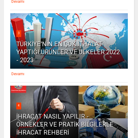
Devamı
3
TÜRKİYE'NİN EN ÇOK İTHALAT
YAPTIĞI ÜRÜNLER VE ÜLKELER 2022
- 2023
Devamı
4
İHRACAT NASIL YAPILIR -
ÖRNEKLER VE PRATİK BİLGİLERLE
İHRACAT REHBERİ