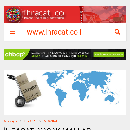
www.ihracat.co |
ihracat ithalat
bilgi platformu
Ana Sayfa
İHRACAT
MEVZUAT