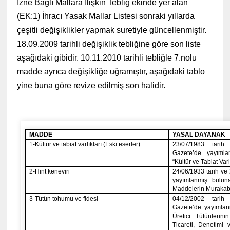
İzne Bağlı Mallara İlişkin Tebliğ ekinde yer alan
(EK:1) İhracı Yasak Mallar Listesi sonraki yıllarda
çeşitli değişiklikler yapmak suretiyle güncellenmiştir.
18.09.2009 tarihli değişiklik tebliğine göre son liste
aşağıdaki gibidir. 10.11.2010 tarihli tebliğle 7.nolu
madde ayrıca değişikliğe uğramıştır, aşağıdaki tablo
yine buna göre revize edilmiş son halidir.
(www.ihracat.co)
MADDE
YASAL DAYANAK
1-Kültür ve tabiat varlıkları (Eski eserler)
23/07/1983
tarih 
Gazete’de yayımla
“Kültür ve Tabiat Va
2-Hint keneviri
24/06/1933
tarih ve
yayımlanmış bulun
Maddelerin Murakab
3-Tütün tohumu ve fidesi
04/12/2002
tarih 
Gazete’de yayımlan
Üretici Tütünlerin
Ticareti, Denetimi v