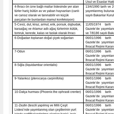
Usul ve Esaslar Hak
4-İhracı ön izne bağlı mallar listesinde yer alan
13/4/1990
tarih ve 
türler hariç bütün av ve yaban hayvanları (canlı
yayımlanmış bulunan
ve cansız olarak ve tanınabilir en küçük
sayılı Bakanlar Kuru
parçaları ile bunlardan mamul
konfeksiyon
)
5-Ceviz, dut, kiraz, armut, erik, porsuk,
dışbudak
,
11/05/1974
tarih 
karaağaç ve ıhlamur adlı ağaç türlerinin kütük,
Gazete’de yayımlan
tomruk, kereste, kalas ve taslak olarak ihracı
ve 7/8186 sayılı Bak
6-Doğadan toplanan doğal çiçek soğanları
06/01/1996
tarih 
Gazete’de yayımlan
İhracat Rejimi Kararı
7-Odun
06/01/1996
tarih 
Gazete’de yayımlan
İhracat Rejimi Kararı
8-Sığla (
liquidambar
orientalis
)
06/01/1996
tarih 
Gazete’de yayımlan
İhracat Rejimi Kararı
9-
Yalankoz
(
pterocarya
carpinifolia
)
06/01/1996
tarih 
Gazete’de yayımlan
İhracat Rejimi Kararı
10-Datça hurması (
Phoenix
the
ophrasti
crenter
)
06/01/1996
tarih 
Gazete’de yayımlan
İhracat Rejimi Kararı
11-Zeytin (tescili yapılmış ve Milli Çeşit
06/01/1996
tarih 
Listesi’nde yayımlanmış olan çeşitlerinin yurt
Gazete’de yayımlan
içinde sertifikalandırılmış olanları hariç), incir,
İhracat Rejimi Kararı