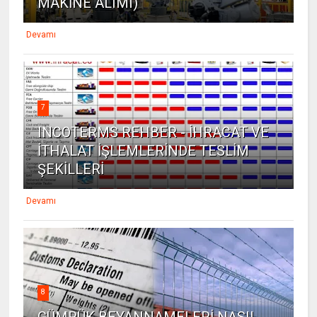
MAKİNE ALIMI)
Devamı
7
INCOTERMS REHBER - İHRACAT VE
İTHALAT İŞLEMLERİNDE TESLİM
ŞEKİLLERİ
Devamı
8