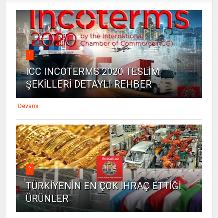
1
ICC INCOTERMS 2020 TESLİM
ŞEKİLLERİ DETAYLI REHBER
Devamı
2
TÜRKİYENİN EN ÇOK İHRAÇ ETTİĞİ
ÜRÜNLER