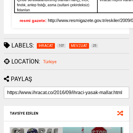
fındık, antep fıstığı, asma (sultani çekirdeksiz)
fidanları
resmi gazete:
http://www.resmigazete.gov.tr/eskiler/2009
LABELS:
İHRACAT
MEVZUAT
107
25
LOCATION:
Türkiye
PAYLAŞ
TAVSİYE EDİLEN