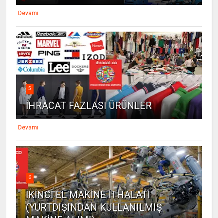
Devamı
5
İHRACAT FAZLASI ÜRÜNLER
Devamı
6
İKİNCİ EL MAKİNE İTHALATI
(YURTDIŞINDAN KULLANILMIŞ