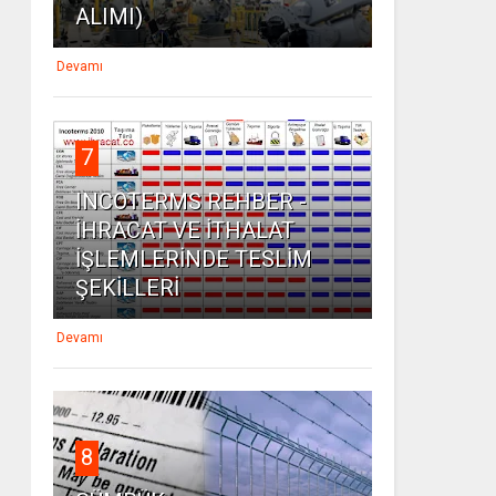
ALIMI)
Devamı
7
INCOTERMS REHBER -
İHRACAT VE İTHALAT
İŞLEMLERİNDE TESLİM
ŞEKİLLERİ
Devamı
8