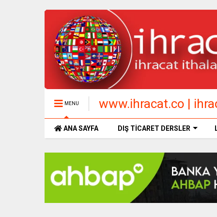
www.ihracat.co | ihrac
MENU
ANA SAYFA
DIŞ TİCARET DERSLER