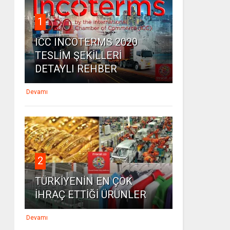
1
ICC INCOTERMS 2020
TESLİM ŞEKİLLERİ
DETAYLI REHBER
Devamı
2
TÜRKİYENİN EN ÇOK
İHRAÇ ETTİĞİ ÜRÜNLER
Devamı