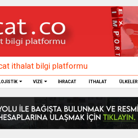
at ithalat bilgi platformu
LOJİSTİK
VİZE
İHRACAT
İTHALAT
ÜLKELER