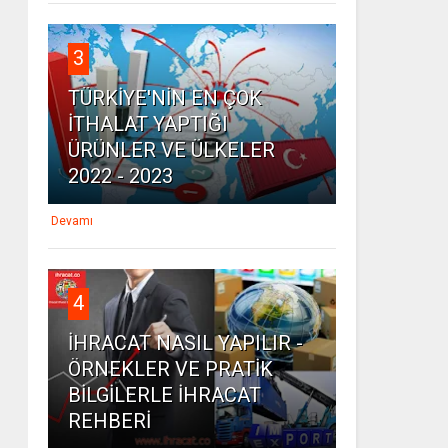
3
TÜRKİYE'NİN EN ÇOK
İTHALAT YAPTIĞI
ÜRÜNLER VE ÜLKELER
2022 - 2023
Devamı
4
İHRACAT NASIL YAPILIR -
ÖRNEKLER VE PRATİK
BİLGİLERLE İHRACAT
REHBERİ