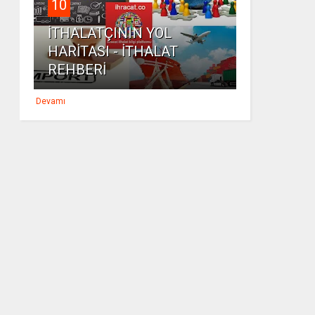
10
İTHALATÇININ YOL
HARİTASI - İTHALAT
REHBERİ
Devamı