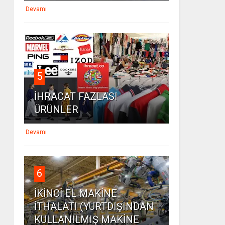
Devamı
5
İHRACAT FAZLASI
ÜRÜNLER
Devamı
6
İKİNCİ EL MAKİNE
İTHALATI (YURTDIŞINDAN
KULLANILMIŞ MAKİNE