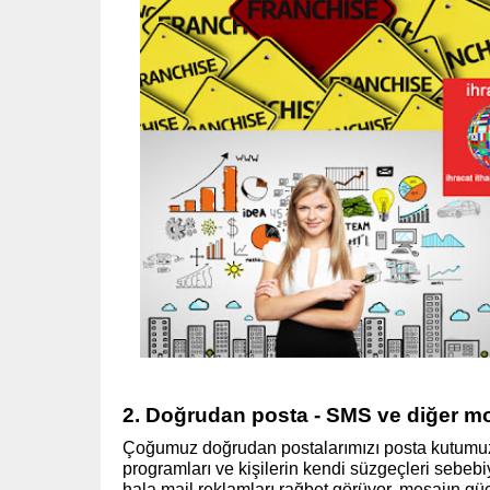
2. Doğrudan posta - SMS ve diğer m
Çoğumuz doğrudan postalarımızı posta kutumuz
programları ve kişilerin kendi süzgeçleri sebebi
hala mail reklamları rağbet görüyor, mesajın gücü