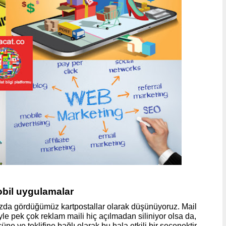
obil uygulamalar
da gördüğümüz kartpostallar olarak düşünüyoruz. Mail
yle pek çok reklam maili hiç açılmadan siliniyor olsa da,
ne ve teklifine bağlı olarak bu hala etkili bir seçenektir.