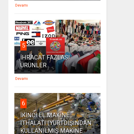
Devamı
5
İHRACAT FAZLASI
ÜRÜNLER
Devamı
6
İKİNCİ EL MAKİNE
İTHALATI (YURTDIŞINDAN
KULLANILMIŞ MAKİNE