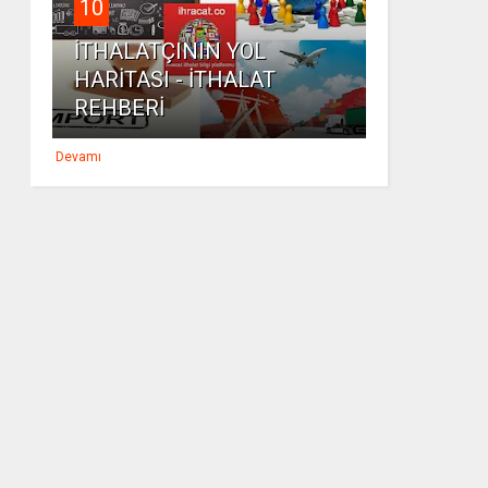
10
İTHALATÇININ YOL
HARİTASI - İTHALAT
REHBERİ
Devamı