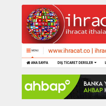
www.ihracat.co | ihrac
MENU
ANA SAYFA
DIŞ TİCARET DERSLER