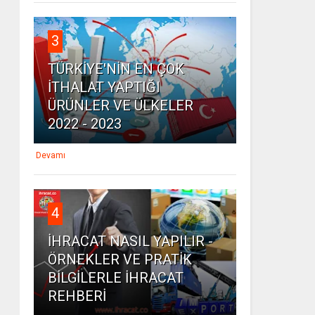
3
TÜRKİYE'NİN EN ÇOK
İTHALAT YAPTIĞI
ÜRÜNLER VE ÜLKELER
2022 - 2023
Devamı
4
İHRACAT NASIL YAPILIR -
ÖRNEKLER VE PRATİK
BİLGİLERLE İHRACAT
REHBERİ