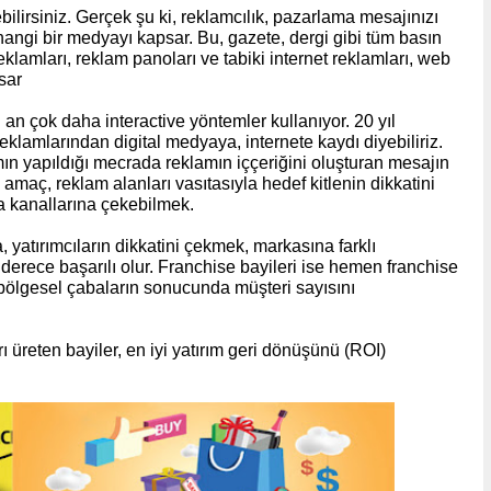
lirsiniz. Gerçek şu ki, reklamcılık, pazarlama mesajınızı
hangi bir medyayı kapsar. Bu, gazete, dergi gibi tüm basın
eklamları, reklam panoları ve tabiki internet reklamları, web
sar
an çok daha interactive yöntemler kullanıyor. 20 yıl
eklamlarından digital medyaya, internete kaydı diyebiliriz.
ın yapıldığı mecrada reklamın iççeriğini oluşturan mesajın
l amaç, reklam alanları vasıtasıyla hedef kitlenin dikkatini
ya kanallarına çekebilmek.
a, yatırımcıların dikkatini çekmek, markasına farklı
derece başarılı olur. Franchise bayileri ise hemen franchise
 bölgesel çabaların sonucunda müşteri sayısını
 üreten bayiler, en iyi yatırım geri dönüşünü (ROI)