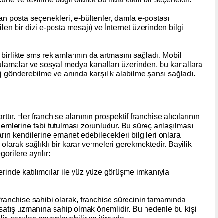
dan posta seçenekleri, e-bültenler, damla e-postası
en bir dizi e-posta mesajı) ve İnternet üzerinden bilgi
 birlikte sms reklamlarının da artmasını sağladı. Mobil
ygulamalar ve sosyal medya kanalları üzerinden, bu kanallara
 gönderebilme ve anında karşılık alabilme şansı sağladı.
arttır. Her franchise alanının prospektif franchise alıcılarının
şlemlerine tabi tutulması zorunludur. Bu süreç anlaşılması
rın kendilerine emanet edebilecekleri bilgileri onlara
ç olarak sağlıklı bir karar vermeleri gerekmektedir. Bayilik
orilere ayrılır:
lerinde katılımcılar ile yüz yüze görüşme imkanıyla
r franchise sahibi olarak, franchise sürecinin tamamında
e satış uzmanına sahip olmak önemlidir. Bu nedenle bu kişi