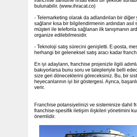
franchise sahibine fırsatı etkili bir şekilde sunabi
bulunabilir.
(www.ihracat.co)
- Telemarketing olarak da adlandırılan bir diğer
sağlanır kısa bir bilgilendirmenin ardından asıl
müşteri ile telefonla sağlanan ilk tanışmanın a
organize edilebilmesidir.
- Teknoloji satış sürecini genişletti. E-posta,
herhangi bir geleneksel satış aracı kadar franchi
En iyi adayların, franchise projenizle ilgili adım
bakıyorlarsa bunu soru ve talepleriyle belli edece
size geri döneceklerini göreceksiniz. Bu, bir sis
heyecanlarının iyi bir göstergesi. Ayrıca, başarıl
verir.
Franchise potansiyelinizi ve sisteminize dahil fr
franchise-spesifik iletişim ilişkileri yönetimini
önemlidir.