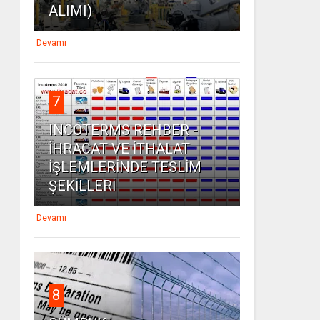
ALIMI)
Devamı
7
INCOTERMS REHBER -
İHRACAT VE İTHALAT
İŞLEMLERİNDE TESLİM
ŞEKİLLERİ
Devamı
8