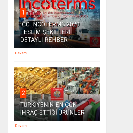
1
ICC INCOTERMS 2020
TESLİM ŞEKİLLERİ
DETAYLI REHBER
Devamı
2
TÜRKİYENİN EN ÇOK
İHRAÇ ETTİĞİ ÜRÜNLER
Devamı