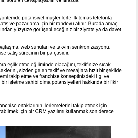
lir, soruları cevaplayabilir ve itirazda
 yöntemde potansiyel müşterilerle ilk temas telefonla
 satış ve pazarlama için bir randevu alınır. Burada amaç
rdından yüzyüze görüşebileceğiniz bir ziyrate ya da davet
 mesajlaşma, web sunuları ve takvim senkronizasyonu,
se satış sürecinin bir parçasıdır.
lara eşlik etme eğiliminde olacağını, teklifinize sıcak
klerini, sizden gelen teklif ve mesajlara hızlı bir şekilde
temi takip etme ve franchise konseptinizdeki ilgi ve
ı bir işletme sahibi olma potansiyelleri hakkında bir fikir
anchise ortaklarının ilerlemelerini takip etmek için
 kurabilmek için bir CRM yazılımı kullanmak son derece