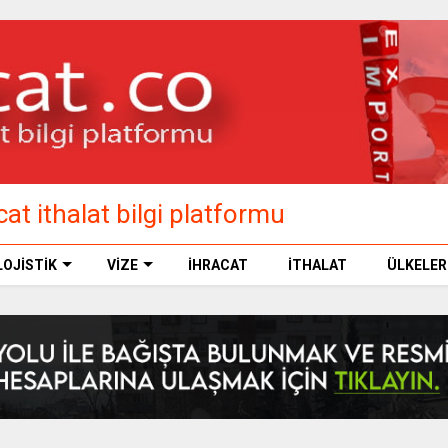
at ithalat bilgi platformu
LOJİSTİK
VİZE
İHRACAT
İTHALAT
ÜLKELER