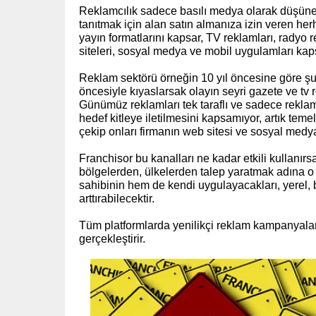
Reklamcılık sadece basılı medya olarak düşünebi
tanıtmak için alan satın almanıza izin veren her
yayın formatlarını kapsar, TV reklamları, radyo r
siteleri, sosyal medya ve mobil uygulamları kap
Reklam sektörü örneğin 10 yıl öncesine göre şu 
öncesiyle kıyaslarsak olayın seyri gazete ve tv r
Günümüz reklamları tek taraflı ve sadece reklam
hedef kitleye iletilmesini kapsamıyor, artık teme
çekip onları firmanın web sitesi ve sosyal med
Franchisor bu kanalları ne kadar etkili kullanırs
bölgelerden, ülkelerden talep yaratmak adına o 
sahibinin hem de kendi uygulayacakları, yerel,
arttırabilecektir.
Tüm platformlarda yenilikçi reklam kampanyaları
gerçekleştirir.
(www.ihracat.co)