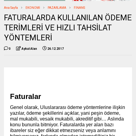
Ana Sayfa
EKONOMİ
PAZARLAMA
FİNANS
FATURALARDA KULLANILAN ÖDEME
TERİMLERİ VE HIZLI TAHSİLAT
YÖNTEMLERİ
0
Aykut Alan
26.12.2017
Faturalar
Genel olarak, Uluslararası ödeme yöntemlerine ilişkin
yazılar, ödeme şekillerini açıklar, yani peşin ödeme,
mal mukabili, vesaik mukabili, akreditif gibi… Aslında
konu bununla bitmiyor. Faturalarda yer alan bazı
ibareler siz eğer dikkat etmezseniz veya anlamını