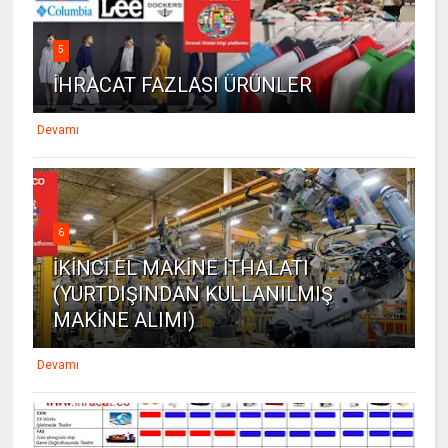
5
İHRACAT FAZLASI ÜRÜNLER
Devamı
6
İKİNCİ EL MAKİNE İTHALATI
(YURTDIŞINDAN KULLANILMIŞ
MAKİNE ALIMI)
Devamı