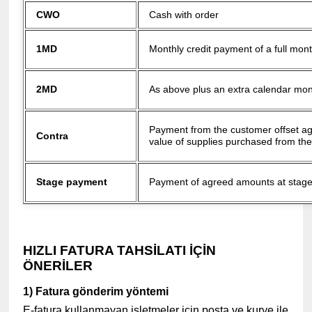
CWO
Cash with order
1MD
Monthly credit payment of a full mon
2MD
As above plus an extra calendar mo
Payment from the customer offset ag
Contra
value of supplies purchased from th
Stage payment
Payment of agreed amounts at stag
HIZLI FATURA TAHSİLATI İÇİN
ÖNERİLER
1) Fatura gönderim yöntemi
E-fatura kullanmayan işletmeler için posta ve kurye ile