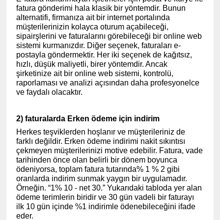
fatura gönderimi hala klasik bir yöntemdir. Bunun
alternatifi, firmanıza ait bir internet portalında
müşterilerinizin kolayca oturum açabileceği,
sipairşlerini ve faturalarını görebileceği bir online web
sistemi kurmanızdır. Diğer seçenek, faturaları e-
postayla göndermektir. Her iki seçenek de kağıtsız,
hızlı, düşük maliyetli, birer yöntemdir. Ancak
şirketinize ait bir online web sistemi, kontrolü,
raporlaması ve analizi açısından daha profesyonelce
ve faydalı olacaktır.
2) faturalarda Erken ödeme için indirim
Herkes teşviklerden hoşlanır ve müşterileriniz de
farklı değildir. Erken ödeme indirimi nakit sıkıntısı
çekmeyen müşterilerinizi motive edebilir. Fatura, vade
tarihinden önce olan belirli bir dönem boyunca
ödeniyorsa, toplam fatura tutarında% 1 % 2 gibi
oranlarda indirim sunmak yaygın bir uygulamadır.
Örneğin. “1% 10 - net 30.” Yukarıdaki tabloda yer alan
ödeme terimlerin biridir ve 30 gün vadeli bir faturayı
ilk 10 gün içinde %1 indirimle ödenebileceğini ifade
eder.