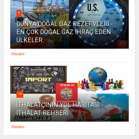
9
DÜNYA DOĞAL GAZ REZERVLERİ -
EN ÇOK DOĞAL GAZ İHRAÇ EDEN
ÜLKELER
Devamı
10
İTHALATÇININ YOL HARİTASI -
İTHALAT REHBERİ
Devamı