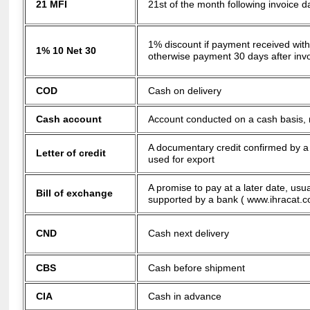
21 MFI
21st of the month following invoice d
1% discount if payment received with
1% 10 Net 30
otherwise payment 30 days after inv
COD
Cash on delivery
Cash account
Account conducted on a cash basis, 
A documentary credit confirmed by a
Letter of credit
used for export
A promise to pay at a later date, usua
Bill of exchange
supported by a bank
( www.ihracat.c
CND
Cash next delivery
CBS
Cash before shipment
CIA
Cash in advance