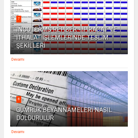
7
INCOTERMS REHBER - İHRACAT VE
İTHALAT İŞLEMLERİNDE TESLİM
ŞEKİLLERİ
Devamı
8
GÜMRÜK BEYANNAMELERİ NASIL
DOLDURULUR
Devamı