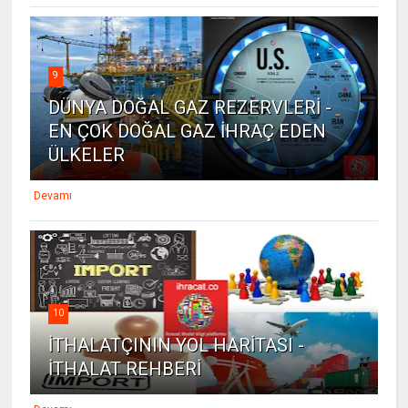
9
DÜNYA DOĞAL GAZ REZERVLERİ -
EN ÇOK DOĞAL GAZ İHRAÇ EDEN
ÜLKELER
Devamı
10
İTHALATÇININ YOL HARİTASI -
İTHALAT REHBERİ