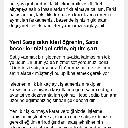
her yaş grubundan, farklı ekonomik ve kültürel
altyapıya sahip insanlardan fikir almaya çalışın. Farklı
bakış açıları, farklı fikirler bazen küçük ama önemli
ayrıntıları farketmenizi, bazende işinizin gidişatını
değiştirebilecek hamleler yapmanızı sağlayabilir.
Yeni Satış teknikleri öğrenin, Satış
becerilerinizi geliştirin, eğitim şart
Satış yapmak bir işletmenin ayakta kalmasının tek
yoludur. Bir ürün ya da hizmet satıyorsunuz, belki
fikirlerinizi satıyorsunuz. Ürününüz her ne ise, onu
satın alacak müşteriyi bulup ikna etmek gerekiyor.
İşletmenin ilk bir kaç ayı, işletmenizin rakipler
karşısında ve piyasa koşullarına göre sahip olduğu
avantaj ve dezavantajları çok hızlı tespit edip bunların
üzerine eğilmeniz açısından çok önemlidir.
Yeni bir iş kurmaya karar verdiğinizde, işletme
kapısını müşterilere açmadan önce satış ekibinizin
gerekli eğitimleri aldığından, satış tekniklerinin
işletmenizde çalışmak için yeterli olduğundan emin