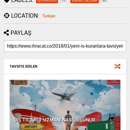
İŞ FİKİRLERİ
KİŞİSEL GELİŞİM
11
22
LOCATION:
Türkiye
PAYLAŞ
TAVSİYE EDİLEN
DIŞ TİCARET UZMANI NASIL OLUNUR