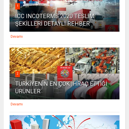
1
ICC INCOTERMS 2020 TESLİM
ŞEKİLLERİ DETAYLI REHBER
Devamı
2
TÜRKİYENİN EN ÇOK İHRAÇ ETTİĞİ
ÜRÜNLER
Devamı