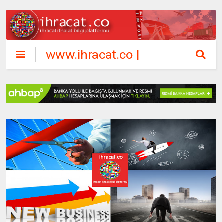
www.ihracat.co |
ihracat ithalat
bilgi platformu