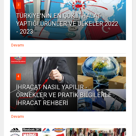
3
TÜRKİYE'NİN EN ÇOK İTHALAT
YAPTIĞI ÜRÜNLER VE ÜLKELER 2022
- 2023
Devamı
4
İHRACAT NASIL YAPILIR -
ÖRNEKLER VE PRATİK BİLGİLERLE
İHRACAT REHBERİ
Devamı