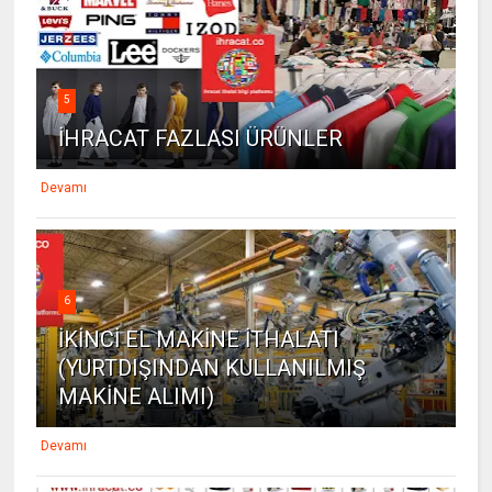
5
İHRACAT FAZLASI ÜRÜNLER
Devamı
6
İKİNCİ EL MAKİNE İTHALATI
(YURTDIŞINDAN KULLANILMIŞ
MAKİNE ALIMI)
Devamı