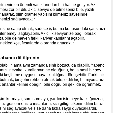
etmenin en önemli varlıklarından biri haline geliyor. Az
mesi zor bir dili, akıcı seviye de bilmeseniz bile, yazılı
arlanarak, dilin gramer yapısını bilmeniz sayesinde,
lmenizi sağlayacaktır.
cerisine sahip olmak, sadece iş bulma konusundaki şansınızı
erlemeyi sağlayabilir. Akıcılık seviyenize bağlı olarak,
za bile gelmeyen farklı kariyer kapılarını açabilir.
er ekledikçe, fırsatlarda o oranda artacaktır.
yabancı dil öğrenin
olabilir, ama aynı zamanda sinir bozucu da olabilir. Yabancı
ğınızı, nezaket kurallarının ne olduğunu, hatta nasıl bir şey
ki keşfetme duygusu hayal kırıklığına dönüşebilir. Farklı bir
ulmak, bir şehir rehberi almak bile, o dili hiç bilmiyorsanız
kaç anahtar kelime öbeğini bile doğru bir şekilde öğrenmek,
etişim kurmaya, soru sormaya, yardım istemeye kalktığınızda,
uz göstermeniz o insanların, sizi gittiği ülkenin dilini biraz
ini sağlayacak ve size daha fazla saygı duyacaklardır.