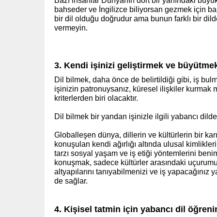
Bazı insanlar Dünyanın dört bir yanındaki büyü
bahseder ve İngilizce biliyorsan gezmek için başk
bir dil olduğu doğrudur ama bunun farklı bir dil
vermeyin.
3. Kendi işinizi geliştirmek ve büyütmek
Dil bilmek, daha önce de belirtildiği gibi, iş bu
işinizin patronuysanız, küresel ilişkiler kurmak
kriterlerden biri olacaktır.
Dil bilmek bir yandan işinizle ilgili yabancı dild
Globalleşen dünya, dillerin ve kültürlerin bir ka
konuşulan kendi ağırlığı altında ulusal kimlikle
tarzı sosyal yaşam ve iş etiği yöntemlerini benim
konuşmak, sadece kültürler arasındaki uçurum
altyapılarını tanıyabilmenizi ve iş yapacağınız ya
de sağlar.
(www.ihracat.co)
4. Kişisel tatmin için yabancı dil öğreni