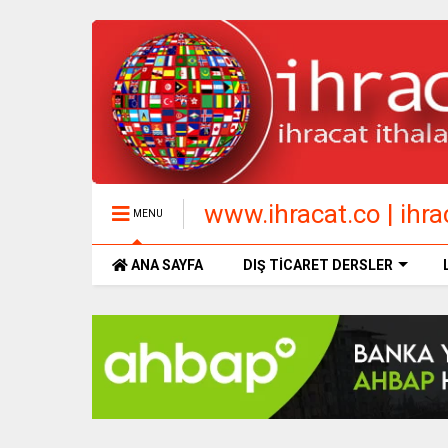
www.ihracat.co | ihrac
MENU
ANA SAYFA
DIŞ TİCARET DERSLER