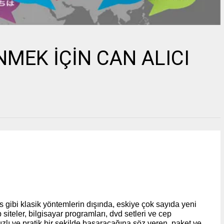
NMEK İÇİN CAN ALICI
s gibi klasik yöntemlerin dışında, eskiye çok sayıda yeni
siteler, bilgisayar programları, dvd setleri ve cep
ızlı ve pratik bir şekilde başaracağına söz veren, paket ve