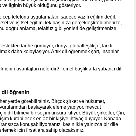
p ve ilginin büyük olduğunu gösteriyor.
e cep telefonu uygulamaları, sadece yazılı eğitim değil,
el ve işitsel eğitimi tek başınıza gerçekleştirebilmenize,
u doğru anlama, telaffuz gibi yönleri de geliştirmenize
eslekleri tarihe gömüyor, dünya globalleştikçe, farklı
mak daha kolaylaşıyor. Artık dil öğrenmek şart, insanlar
lmenin avantajları nelerdir? Temel başlıklarla yabancı dil
cat.co)
ı dil öğrenin
 her yerde görebilirsiniz. Birçok şirket ve hükümet,
başvurularından başlayarak eleme yapıyor, mevcut
için dil bilmeyi bir seçim unsuru kılıyor. Büyük şirketler, Çin,
işim kurabilecek en az bir kişiye ihtiyaç duyuyor. Kanada
e Fransızca konuşabiliyorsanız, kesinlikle yalnızca bir dile
rlemek için fırsatlara sahip olacaksınız.