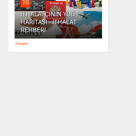
10
İTHALATÇININ YOL
HARİTASI - İTHALAT
REHBERİ
Devamı