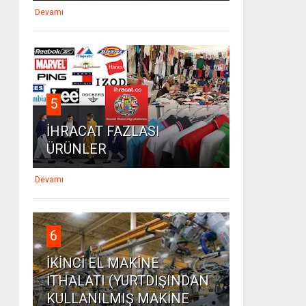
Devamı
5
İHRACAT FAZLASI
ÜRÜNLER
Devamı
6
İKİNCİ EL MAKİNE
İTHALATI (YURTDIŞINDAN
KULLANILMIŞ MAKİNE