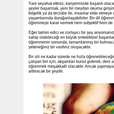
Yani seyahat ettiniz, kariyerinizde başarılı olaca
şeyler başarmak, yeni bir meydan okuma girişi
bilgelik ya da tecrübe ile, insanlar elde etmeye ç
yaşamlarında durağanlaşabilirler. Bir dil öğrenmek
öğrenmeye karar vermek hem sübjektif hem de ne
Eğer tatmin edici ve zorlayıcı bir şey arıyorsanı
sahip olabileceği en büyük entelektüel başarıla
öğrenmenin sonunda, tamamlanmış bir bulmacanı
yeteneğiniz bir vasfınız oluşacaktır.
Bir sili ne kadar sürede ne hızla öğrenebileceğ
çalışan biri için, akşamları kursa giderek, ders a
öğrenmek meşakkatli olacaktır. Ancak yapmaya de
arttıracak bir şeydir.