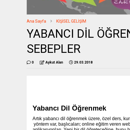
Ana Sayfa
KİŞİSEL GELİŞİM
YABANCI DİL ÖĞRE
SEBEPLER
0
Aykut Alan
29.03.2018
Yabancı Dil Öğrenmek
Artık yabancı dil öğrenmek üzere, özel ders, kur
yöntem var, başlıcaları; online eğitim veren web 
aplikasyonları. Yeni bir dil öğreteceğine, bunu h