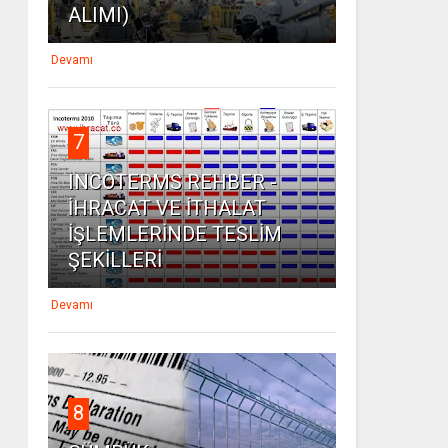
ALIMI)
Devamı
7
INCOTERMS REHBER -
İHRACAT VE İTHALAT
İŞLEMLERİNDE TESLİM
ŞEKİLLERİ
Devamı
8