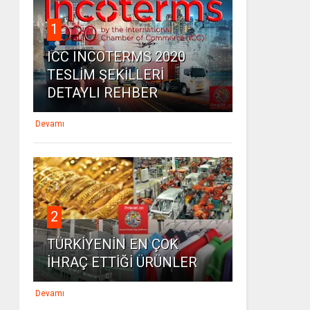
1
ICC INCOTERMS 2020
TESLİM ŞEKİLLERİ
DETAYLI REHBER
Devamı
2
TÜRKİYENİN EN ÇOK
İHRAÇ ETTİĞİ ÜRÜNLER
Devamı