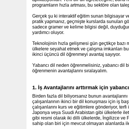
programların hızla artması, bu sektöre olan tale
Gerçek şu ki interaktif eğitim sunan bilgisayar v
pratik yapmanız, geçmişte kurslarda sunulan görs
sadece gramer ve kelime bilgisi değil, duyduğun
yardımcı oluyor.
Teknolojinin hızla gelişmesi gün geçtikçe bazı m
ülkelere seyahat etmek ve çalışma imkanları bul
ikinci üçüncü dil öğrenmeyi avantaj sayıyor.
Yabancı dil neden öğrenmelisiniz, yabancı dil bi
öğrenmenin avantajlarını sıralayalım.
(www.ihra
1. İş Avantajlarını arttırmak için yabanc
Birden fazla dil biliyorsanız bunun avantajlarını
çalışanlarının ikinci bir dil konuşması için iş 
çalışanlarını kurs ve eğitimlere gönderiyor, terfi 
Japonya veya Suudi Arabistan gibi ülkelerle ilet
gibi resmi olarak iki dilli ülkelerde, İngilizce v
sahip olan biri için mevcut olmayan alanlarda ile