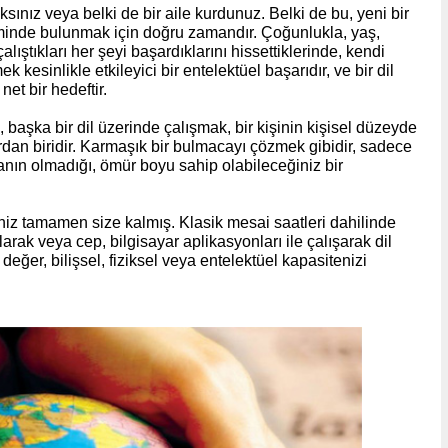
ksınız veya belki de bir aile kurdunuz. Belki de bu, yeni bir
minde bulunmak için doğru zamandır. Çoğunlukla, yaş,
alıştıkları her şeyi başardıklarını hissettiklerinde, kendi
 kesinlikle etkileyici bir entelektüel başarıdır, ve bir dil
t bir hedeftir.
z, başka bir dil üzerinde çalışmak, bir kişinin kişisel düzeyde
rdan biridir. Karmaşık bir bulmacayı çözmek gibidir, sadece
n olmadığı, ömür boyu sahip olabileceğiniz bir
iniz tamamen size kalmış. Klasik mesai saatleri dahilinde
larak veya cep, bilgisayar aplikasyonları ile çalışarak dil
ğer, bilişsel, fiziksel veya entelektüel kapasitenizi