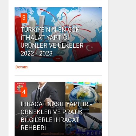
3
TÜRKİYE'NİN EN ÇOK
İTHALAT YAPTIĞI
ÜRÜNLER VE ÜLKELER
2022 - 2023
Devamı
4
İHRACAT NASIL YAPILIR -
ÖRNEKLER VE PRATİK
BİLGİLERLE İHRACAT
REHBERİ