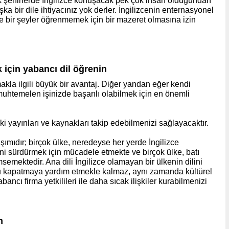
k şehirlerde İngilizce konuşacak pek çok insan olduğundan
a bir dile ihtiyacınız yok derler. İngilizcenin enternasyonel
de bir şeyler öğrenmemek için bir mazeret olmasına izin
 için yabancı dil öğrenin
lmakla ilgili büyük bir avantaj. Diğer yandan eğer kendi
 muhtemelen işinizde başarılı olabilmek için en önemli
eki yayınları ve kaynakları takip edebilmenizi sağlayacaktır.
rışımıdır; birçok ülke, neredeyse her yerde İngilizce
rini sürdürmek için mücadele etmekte ve birçok ülke, batı
semektedir. Ana dili İngilizce olamayan bir ülkenin dilini
u kapatmaya yardım etmekle kalmaz, aynı zamanda kültürel
bancı firma yetkilileri ile daha sıcak ilişkiler kurabilmenizi
n