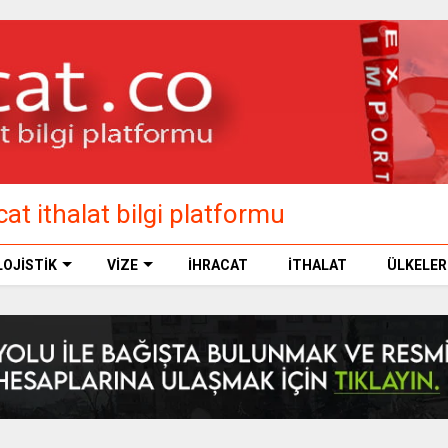
at ithalat bilgi platformu
LOJİSTİK
VİZE
İHRACAT
İTHALAT
ÜLKELER