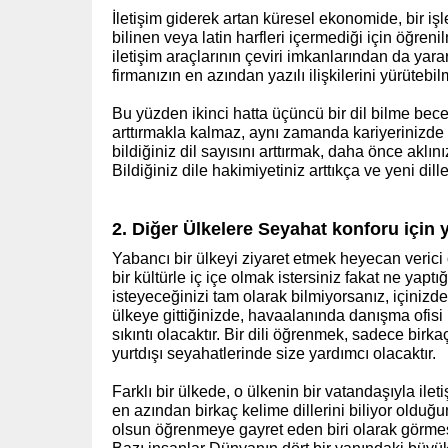
İletişim giderek artan küresel ekonomide, bir işl
bilinen veya latin harfleri içermediği için öğrenil
iletişim araçlarının çeviri imkanlarından da yar
firmanızın en azından yazılı ilişkilerini yürütebi
Bu yüzden ikinci hatta üçüncü bir dil bilme be
arttırmakla kalmaz, aynı zamanda kariyerinizde il
bildiğiniz dil sayısını arttırmak, daha önce aklını
Bildiğiniz dile hakimiyetiniz arttıkça ve yeni dill
2. Diğer Ülkelere Seyahat konforu için 
Yabancı bir ülkeyi ziyaret etmek heyecan verici 
bir kültürle iç içe olmak istersiniz fakat ne yaptı
isteyeceğinizi tam olarak bilmiyorsanız, içinizde
ülkeye gittiğinizde, havaalanında danışma ofisi b
sıkıntı olacaktır. Bir dili öğrenmek, sadece bir
yurtdışı seyahatlerinde size yardımcı olacaktır.
Farklı bir ülkede, o ülkenin bir vatandaşıyla il
en azından birkaç kelime dillerini biliyor olduğun
olsun öğrenmeye gayret eden biri olarak görmes