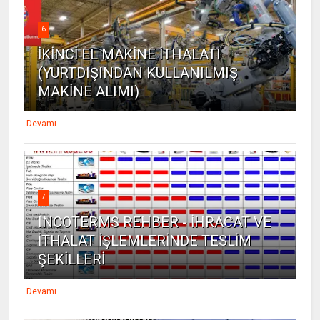
6
İKİNCİ EL MAKİNE İTHALATI
(YURTDIŞINDAN KULLANILMIŞ
MAKİNE ALIMI)
Devamı
7
INCOTERMS REHBER - İHRACAT VE
İTHALAT İŞLEMLERİNDE TESLİM
ŞEKİLLERİ
Devamı