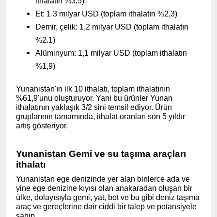
ithalatın %3,5)
Et: 1,3 milyar USD (toplam ithalatın %2,3)
Demir, çelik: 1,2 milyar USD (toplam ithalatın
%2.1)
Alüminyum: 1,1 milyar USD (toplam ithalatın
%1,9)
Yunanistan'ın ilk 10 ithalatı, toplam ithalatının
%61,9'unu oluşturuyor. Yani bu ürünler Yunan
ithalatının yaklaşık 3/2 sini temsil ediyor. Ürün
gruplarının tamamında, ithalat oranları son 5 yıldır
artış gösteriyor.
Yunanistan Gemi ve su taşıma araçları
ithalatı
Yunanistan ege denizinde yer alan binlerce ada ve
yine ege denizine kıyısı olan anakaradan oluşan bir
ülke, dolayısıyla gemi, yat, bot ve bu gibi deniz taşıma
araç ve gereçlerine dair ciddi bir talep ve potansiyele
sahip.