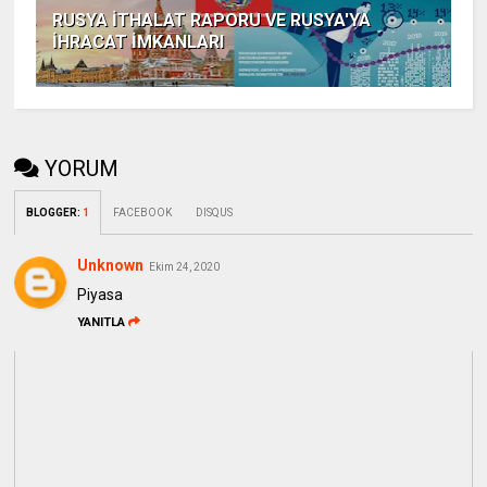
RUSYA İTHALAT RAPORU VE RUSYA'YA
İHRACAT İMKANLARI
YORUM
BLOGGER
:
1
FACEBOOK
DISQUS
Unknown
Ekim 24, 2020
Piyasa
YANITLA