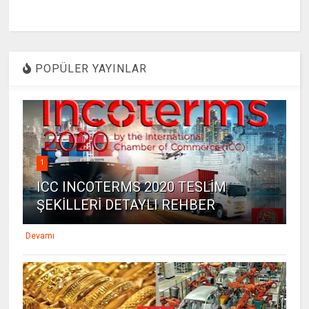
POPÜLER YAYINLAR
1
ICC INCOTERMS 2020 TESLİM
ŞEKİLLERİ DETAYLI REHBER
Devamı