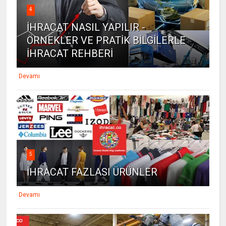
4
İHRACAT NASIL YAPILIR -
ÖRNEKLER VE PRATİK BİLGİLERLE
İHRACAT REHBERİ
Devamı
5
İHRACAT FAZLASI ÜRÜNLER
Devamı