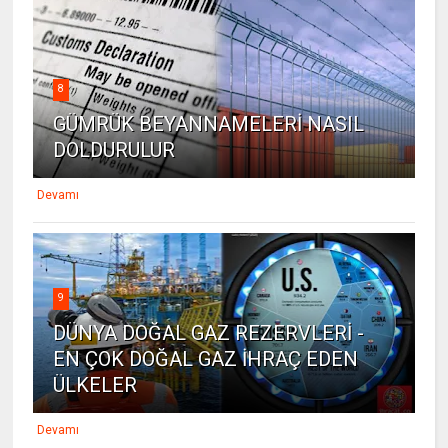
8
GÜMRÜK BEYANNAMELERİ NASIL
DOLDURULUR
Devamı
9
DÜNYA DOĞAL GAZ REZERVLERİ -
EN ÇOK DOĞAL GAZ İHRAÇ EDEN
ÜLKELER
Devamı