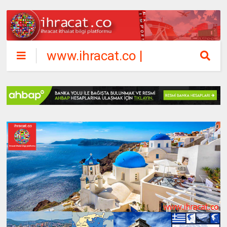
www.ihracat.co |
ihracat ithalat
bilgi platformu