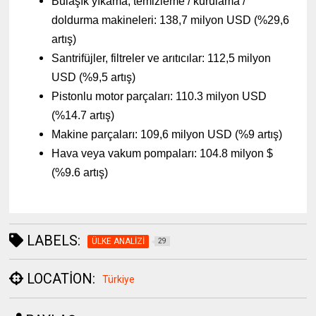
Bulaşık yıkama, temizleme / kurulama /
doldurma makineleri: 138,7 milyon USD (%29,6
artış)
Santrifüjler, filtreler ve arıtıcılar: 112,5 milyon
USD (%9,5 artış)
Pistonlu motor parçaları: 110.3 milyon USD
(%14.7 artış)
Makine parçaları: 109,6 milyon USD (%9 artış)
Hava veya vakum pompaları: 104.8 milyon $
(%9.6 artış)
LABELS:
ÜLKE ANALİZİ
29
LOCATION:
Türkiye