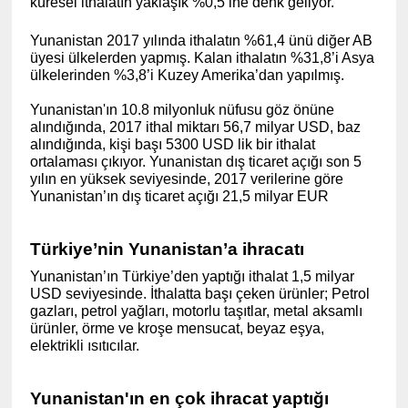
küresel ithalatın yaklaşık %0,5 ine denk geliyor.
Yunanistan 2017 yılında ithalatın %61,4 ünü diğer AB
üyesi ülkelerden yapmış. Kalan ithalatın %31,8’i Asya
ülkelerinden %3,8’i Kuzey Amerika’dan yapılmış.
Yunanistan'ın 10.8 milyonluk nüfusu göz önüne
alındığında, 2017 ithal miktarı 56,7 milyar USD, baz
alındığında, kişi başı 5300 USD lik bir ithalat
ortalaması çıkıyor. Yunanistan dış ticaret açığı son 5
yılın en yüksek seviyesinde, 2017 verilerine göre
Yunanistan’ın dış ticaret açığı 21,5 milyar EUR
Türkiye’nin Yunanistan’a ihracatı
Yunanistan’ın Türkiye’den yaptığı ithalat 1,5 milyar
USD seviyesinde. İthalatta başı çeken ürünler; Petrol
gazları, petrol yağları, motorlu taşıtlar, metal aksamlı
ürünler, örme ve kroşe mensucat, beyaz eşya,
elektrikli ısıtıcılar.
Yunanistan'ın en çok ihracat yaptığı