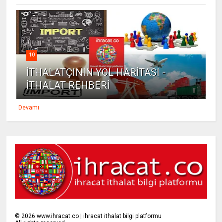
10
İTHALATÇININ YOL HARİTASI -
İTHALAT REHBERİ
Devamı
©
2026
www.ihracat.co | ihracat ithalat bilgi platformu