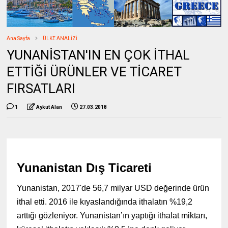
Ana Sayfa
ÜLKE ANALİZİ
YUNANİSTAN'IN EN ÇOK İTHAL
ETTİĞİ ÜRÜNLER VE TİCARET
FIRSATLARI
1
Aykut Alan
27.03.2018
Yunanistan Dış Ticareti
Yunanistan, 2017'de 56,7 milyar USD değerinde ürün
ithal etti. 2016 ile kıyaslandığında ithalatın %19,2
arttığı gözleniyor. Yunanistan’ın yaptığı ithalat miktarı,