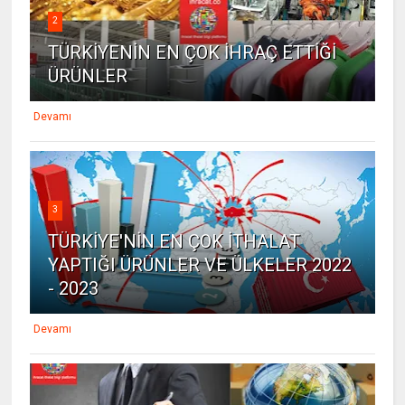
2
TÜRKİYENİN EN ÇOK İHRAÇ ETTİĞİ
ÜRÜNLER
Devamı
3
TÜRKİYE'NİN EN ÇOK İTHALAT
YAPTIĞI ÜRÜNLER VE ÜLKELER 2022
- 2023
Devamı