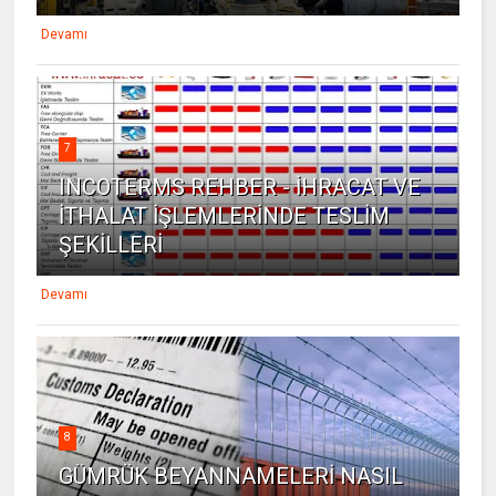
Devamı
7
INCOTERMS REHBER - İHRACAT VE
İTHALAT İŞLEMLERİNDE TESLİM
ŞEKİLLERİ
Devamı
8
GÜMRÜK BEYANNAMELERİ NASIL