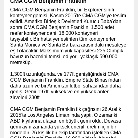
CMA CGM Benjamin Franklin
CMA CGM Benjamin Franklin, bir Explorer sınıfı
konteyner gemisi, Kasım 2015'te CMA CGM'ye teslim
edildi. Amerika Birleşik Devletleri Kurucu Baba'dan
sonra CMA CGM Benjamin Franklin, 1.500 adet
reefer konteyner dahil 18.000 konteyneri
taşıyabilir. Bir hatta yerleştirilen tüm konteynerler
Santa Monica ve Santa Barbara arasındaki mesafeye
eşit olacaktır. Maksimum yük kapasitesi 235 Olimpik
havuzun hacmini temsil ediyor - yaklaşık 590.000
metreküp.
1,300ft uzunluğunda. ve 177ft genişliğindeki CMA
CGM Benjamin Franklin, Empire State Binası'ndan
daha uzun ve bir Amerikan futbol sahasından daha
geniş. Gemi 197ft. yüksek ve en yüksek anten
zirveleri 230ft.
CMA CGM Benjamin Franklin ilk çağrısını 26 Aralık
2015'te Los Angeles Limanı'nda yaptı. O zamanki
ABD kıyılarına ulaşan en büyük gemi oldu. Devasa
gemi aynı zamanda yüksek enerjili üretim için bir
modeldir. 26 kişilik bir ekip tarafından işletilen CMA