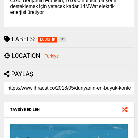
CGM Benjamin Franklin, 16.000 nüfuslu bir şehri
desteklemek için yetecek kadar 14MWat elektrik
(www.ihracat.co)
enerjisi üretiyor.
LABELS:
LOJİSTİK
31
LOCATION:
Türkiye
PAYLAŞ
TAVSİYE EDİLEN