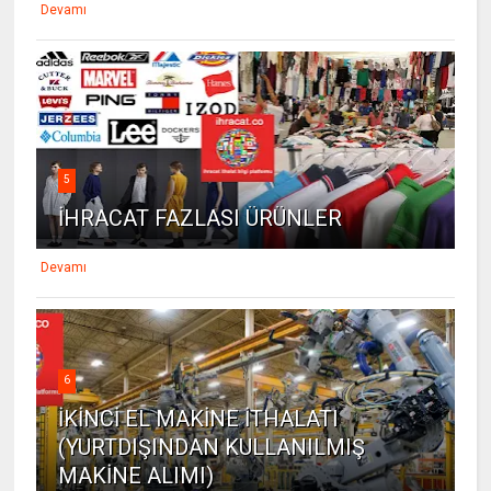
Devamı
5
İHRACAT FAZLASI ÜRÜNLER
Devamı
6
İKİNCİ EL MAKİNE İTHALATI
(YURTDIŞINDAN KULLANILMIŞ
MAKİNE ALIMI)