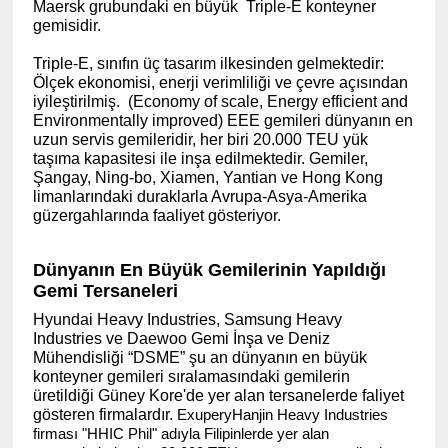
Maersk grubundaki en büyük
Triple-E konteyner
gemisidir.
Triple-E, sınıfın üç tasarım ilkesinden gelmektedir:
Ölçek ekonomisi, enerji verimliliği ve çevre açısından
iyileştirilmiş. (Economy of scale, Energy efficient and
Environmentally improved) EEE gemileri dünyanın en
uzun servis gemileridir, her biri 20.000 TEU yük
taşıma kapasitesi ile inşa edilmektedir. Gemiler,
Şangay, Ning-bo, Xiamen, Yantian ve Hong Kong
limanlarındaki duraklarla Avrupa-Asya-Amerika
güzergahlarında faaliyet gösteriyor.
Dünyanın En Büyük Gemilerinin Yapıldığı
Gemi Tersaneleri
Hyundai Heavy Industries, Samsung Heavy
Industries ve Daewoo Gemi İnşa ve Deniz
Mühendisliği “DSME” şu an dünyanın en büyük
konteyner gemileri sıralamasındaki gemilerin
üretildiği Güney Kore'de yer alan tersanelerde faliyet
gösteren firmalardır.
ExuperyHanjin Heavy Industries
firması "HHIC Phil" adıyla Filipinlerde yer alan