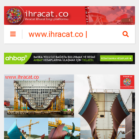
www.ihracat.co |
ihracat ithalat
bilgi platformu