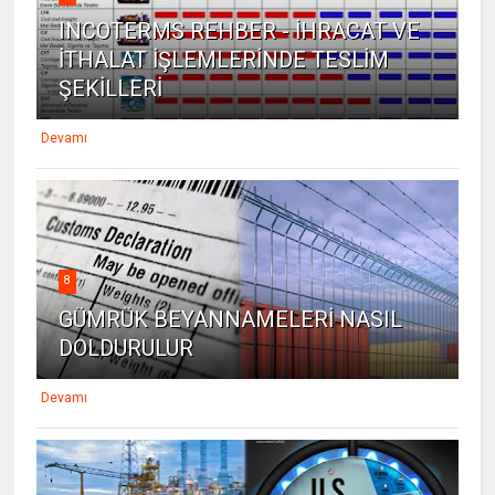
INCOTERMS REHBER - İHRACAT VE
İTHALAT İŞLEMLERİNDE TESLİM
ŞEKİLLERİ
Devamı
8
GÜMRÜK BEYANNAMELERİ NASIL
DOLDURULUR
Devamı