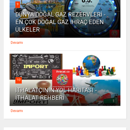
9
DÜNYA DOĞAL GAZ REZERVLERİ -
EN ÇOK DOĞAL GAZ İHRAÇ EDEN
ÜLKELER
Devamı
10
İTHALATÇININ YOL HARİTASI -
İTHALAT REHBERİ
Devamı