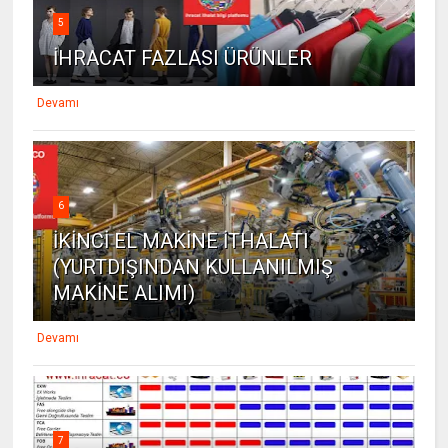
5
İHRACAT FAZLASI ÜRÜNLER
Devamı
6
İKİNCİ EL MAKİNE İTHALATI
(YURTDIŞINDAN KULLANILMIŞ
MAKİNE ALIMI)
Devamı
7