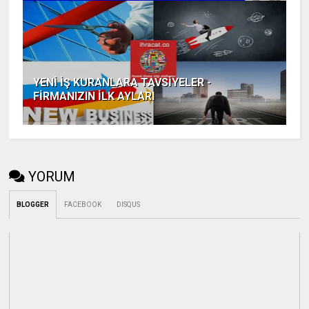
YENİ İŞ KURANLARA TAVSİYELER -
FİRMANIZIN İLK AYLARI
YORUM
BLOGGER
FACEBOOK
DISQUS