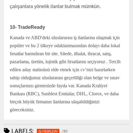
çalışanlara yönelik ilanlar bulmak mümkün.
10- TradeReady
Kanada ve ABD'deki uluslararası iş ilanlarına ulaşmak için
popüler ve bu 2 ülkeye odaklanmasından dolayı daha lokal
fırsatlar barındıran bir site. Sitede, ithalat, ihracat, satış,
pazarlama, üretim, lojistik gibi fırsatlarını seçiyoruz . Tercih
edilen aday statüsünü elde etmek için cv’nizi hazırlarken
sahip olduğunuz uluslararası geçerliliği olan belge ve sınav
sonuçlarınızı girmenizde fayda var. Kanada Kraliyet
Bankası (RBC), Sunblest Emtialar, DHL, Clorox, ve daha
birçok büyük firmanın ilanlarına ulaşabildiğinizi
göreceksiniz.
(www.ihracat.co)
LABELS:
İŞ FİKİRLERİ
11