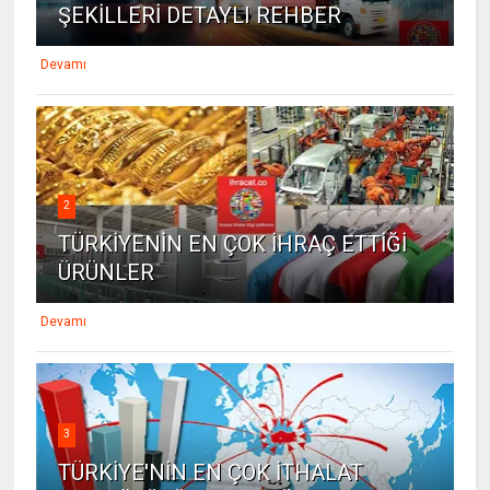
ŞEKİLLERİ DETAYLI REHBER
Devamı
2
TÜRKİYENİN EN ÇOK İHRAÇ ETTİĞİ
ÜRÜNLER
Devamı
3
TÜRKİYE'NİN EN ÇOK İTHALAT