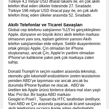
Türkiye 4,2 milyar USD ithalat rakamı ile, en çok akıllı
telefon ithal eden ülkeler listesinde 27. Sıradadır.
Türkiye 196 milyar USD ihracat payı ile, en çok akıllı
telefon ihraç eden ülkeler arasında 52. Sıradadır.
Akıllı Telefonlar ve Ticaret Savaşları
Global cep telefonu satışlarının %15’ini gerçekleştiren
Apple, dünyanın en büyük ikinci akıllı telefon markası
olmasının yanı sıra, toplam gelirinin yarısını Akıllı
telefon satışlarından elde ediyor. Sektör duayenlerinin
ortak görüşü Apple, Çin olmadan bir iPhone
oluşturamaz, ancak Çin, Apple'ın yardımı olmadan
iPhone'un kalitesine yakın pek çok markaya zaten
sahip.
Donald Trumph’ın seçim vaatleri arasında teknoloji,
otomotiv gibi lokomotif endüstrilerin üretim tesislerinin
yeniden ABD’ye taşınması var ancak ancak bu
durumda IPhone fiyatları ne olacak. ABD’de
üretilen tek Apple ürünü binlerce dolara mal olan yaşlı
Mac Pro’dur. Bir başka ABD markası
Google'ın Pixel'i , Tayvan'da HTC tarafından üretiliyor.
Yani ABD ve Çin arasında yaşanacak ticaret savaşları
akıllı telefonlara sıçrarsa Apple adres değiştirebilir