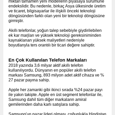
miktarı tamamen yeni modellerin piyasaya sürümüne
endekslidir. Bu nedenle, birkaç Asya ülkesinde üretim
ve ticaret, bilgisayarlar ile ilişkili önceki teknoloji
döngüsünden farklı olan yeni bir teknoloji döngüsüne
girmiştir.
Akıllı telefonlar, yoğun talep sebebiyle giydirilebilen
ek kar marjları ve yüksek teknoloji gereksiniminden
kaynaklanan yüksek maliyetleri nedeniyle
boyutlarıyla ters orantılı bir ticari değere sahiptir.
En Çok Kullanılan Telefon Markaları
2018 yazında 3,6 milyar aktif akıllı telefon
kullanılıyordu. Dünyanın en popüler akıllı telefon
markası Samsung, 893 milyon adet aktif cihaza ve %
27 pazar payına sahip.
Apple her zamanki gibi ikinci sırada %24 pazar payı
ile yakın takipte. Apple en üst segment telefonlar ile,
Samsung dahil tüm diğer markaların amiral
gemilerinden daha karlı satışlara sahip.
Samsung'un pazar lideri olması, çoğunlukla Hindistan