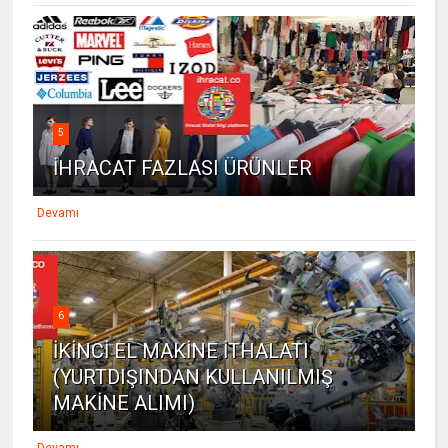
5
İHRACAT FAZLASI ÜRÜNLER
Devamı
6
İKİNCİ EL MAKİNE İTHALATI
(YURTDIŞINDAN KULLANILMIŞ
MAKİNE ALIMI)
Devamı