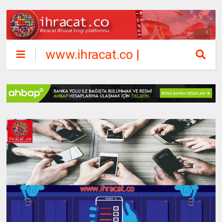
www.ihracat.co |
ihracat ithalat
bilgi platformu