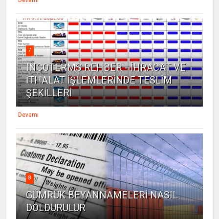
7
INCOTERMS REHBER - İHRACAT VE
İTHALAT İŞLEMLERİNDE TESLİM
ŞEKİLLERİ
Devamı
8
GÜMRÜK BEYANNAMELERİ NASIL
DOLDURULUR