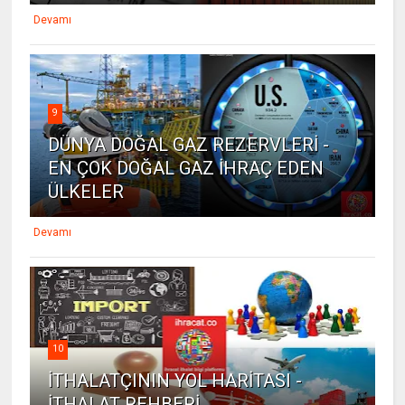
Devamı
9
DÜNYA DOĞAL GAZ REZERVLERİ -
EN ÇOK DOĞAL GAZ İHRAÇ EDEN
ÜLKELER
Devamı
10
İTHALATÇININ YOL HARİTASI -
İTHALAT REHBERİ