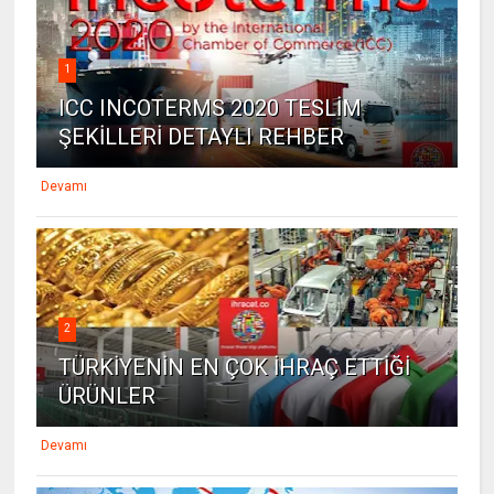
1
ICC INCOTERMS 2020 TESLİM
ŞEKİLLERİ DETAYLI REHBER
Devamı
2
TÜRKİYENİN EN ÇOK İHRAÇ ETTİĞİ
ÜRÜNLER
Devamı