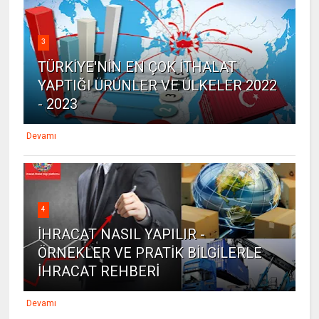
3
TÜRKİYE'NİN EN ÇOK İTHALAT
YAPTIĞI ÜRÜNLER VE ÜLKELER 2022
- 2023
Devamı
4
İHRACAT NASIL YAPILIR -
ÖRNEKLER VE PRATİK BİLGİLERLE
İHRACAT REHBERİ
Devamı