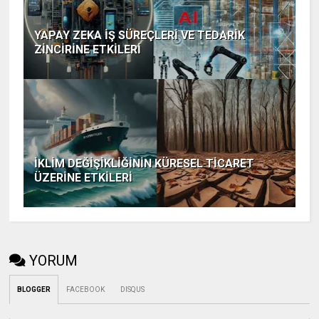
YAPAY ZEKA İŞ SÜREÇLERİ VE TEDARİK
ZİNCİRİNE ETKİLERİ
İKLİM DEĞİŞİKLİĞİNİN KÜRESEL TİCARET
ÜZERİNE ETKİLERİ
YORUM
BLOGGER
FACEBOOK
DISQUS