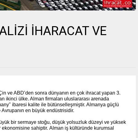
LİZİ İHARACAT VE
Çin ve ABD’den sonra dünyanın en çok ihracat yapan 3.
lan ikinci ülke. Alman firmaları uluslararası arenada
many" ibaresi kalite ile bütünselleşmiştir. Almanya güçlü
le Avrupanın en büyük endüstrisidir.
, büyük bir sermaye stoğu, düşük yolsuzluk düzeyi ve yüksek
ar ekonomisine sahiptir.
Alman iş kültüründe kurumsal