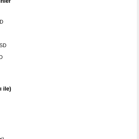
nler
SD
USD
SD
 ile)