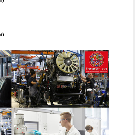
i)
(www.ihracat.co)
ar)