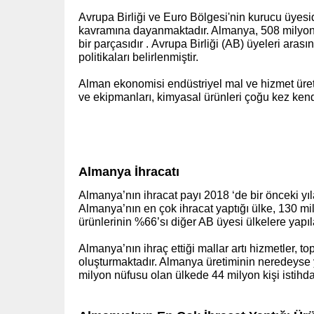
Avrupa Birliği ve Euro Bölgesi'nin kurucu üyes
kavramına dayanmaktadır. Almanya, 508 milyond
bir parçasıdır . Avrupa Birliği (AB) üyeleri arası
politikaları belirlenmiştir.
Alman ekonomisi endüstriyel mal ve hizmet üret
ve ekipmanları, kimyasal ürünleri çoğu kez kendi
(www.ihracat.co)
Almanya İhracatı
Almanya’nın ihracat payı 2018 ‘de bir önceki yıl
Almanya’nın en çok ihracat yaptığı ülke, 130 mi
ürünlerinin %66’sı diğer AB üyesi ülkelere yapı
Almanya’nın ihraç ettiği mallar artı hizmetler, 
oluşturmaktadır. Almanya üretiminin neredeyse ya
milyon nüfusu olan ülkede 44 milyon kişi istihd