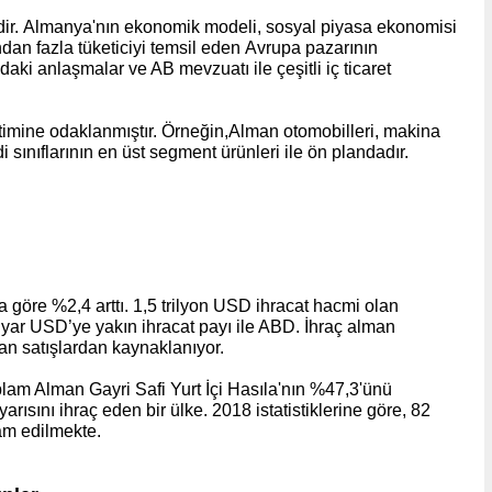
idir. Almanya'nın ekonomik modeli, sosyal piyasa ekonomisi
an fazla tüketiciyi temsil eden Avrupa pazarının
ndaki anlaşmalar ve AB mevzuatı ile çeşitli iç ticaret
imine odaklanmıştır. Örneğin,Alman otomobilleri, makina
 sınıflarının en üst segment ürünleri ile ön plandadır.
a göre %2,4 arttı. 1,5 trilyon USD ihracat hacmi olan
lyar USD’ye yakın ihracat payı ile ABD. İhraç alman
lan satışlardan kaynaklanıyor.
toplam Alman Gayri Safi Yurt İçi Hasıla'nın %47,3'ünü
rısını ihraç eden bir ülke. 2018 istatistiklerine göre, 82
am edilmekte.