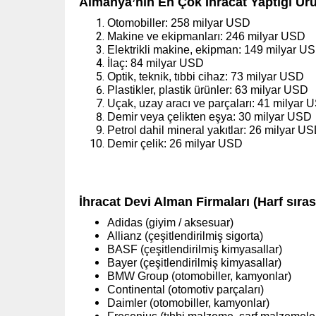
Almanya’nın En Çok İhracat Yaptığı Ürü
Otomobiller: 258 milyar USD
Makine ve ekipmanları: 246 milyar USD
Elektrikli makine, ekipman: 149 milyar U
İlaç: 84 milyar USD
Optik, teknik, tıbbi cihaz: 73 milyar USD
Plastikler, plastik ürünler: 63 milyar USD
Uçak, uzay aracı ve parçaları: 41 milyar 
Demir veya çelikten eşya: 30 milyar USD
Petrol dahil mineral yakıtlar: 26 milyar U
Demir çelik: 26 milyar USD
İhracat Devi Alman Firmaları (Harf sırası
Adidas (giyim / aksesuar)
Allianz (çeşitlendirilmiş sigorta)
BASF (çeşitlendirilmiş kimyasallar)
Bayer (çeşitlendirilmiş kimyasallar)
BMW Group (otomobiller, kamyonlar)
Continental (otomotiv parçaları)
Daimler (otomobiller, kamyonlar)