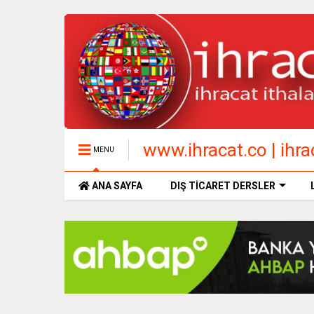
www.ihracat.co | ihrac
MENU
ANA SAYFA
DIŞ TİCARET DERSLER