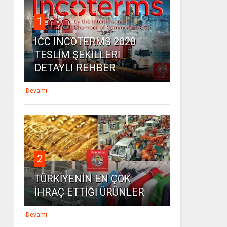
1
ICC INCOTERMS 2020
TESLİM ŞEKİLLERİ
DETAYLI REHBER
Devamı
2
TÜRKİYENİN EN ÇOK
İHRAÇ ETTİĞİ ÜRÜNLER
Devamı