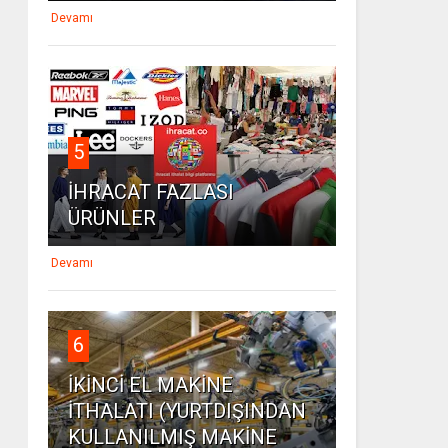
Devamı
5
İHRACAT FAZLASI
ÜRÜNLER
Devamı
6
İKİNCİ EL MAKİNE
İTHALATI (YURTDIŞINDAN
KULLANILMIŞ MAKİNE