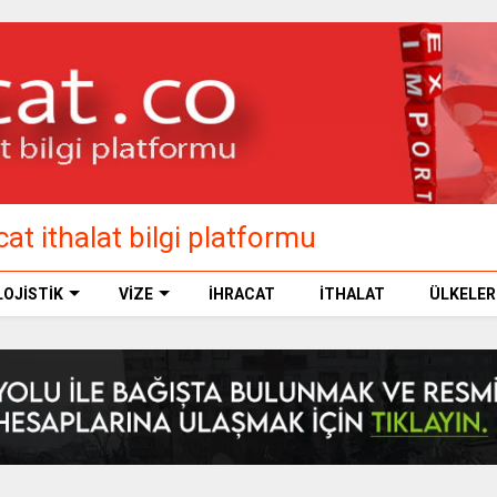
at ithalat bilgi platformu
LOJİSTİK
VİZE
İHRACAT
İTHALAT
ÜLKELER