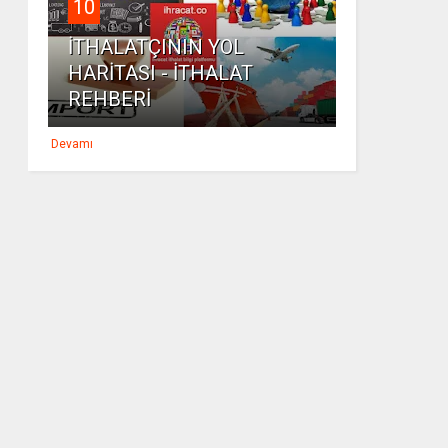
10
İTHALATÇININ YOL
HARİTASI - İTHALAT
REHBERİ
Devamı