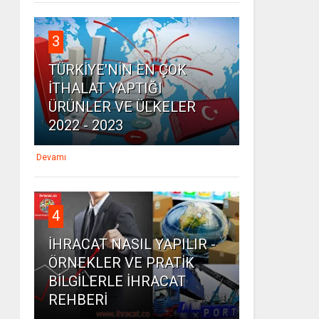
3
TÜRKİYE'NİN EN ÇOK
İTHALAT YAPTIĞI
ÜRÜNLER VE ÜLKELER
2022 - 2023
Devamı
4
İHRACAT NASIL YAPILIR -
ÖRNEKLER VE PRATİK
BİLGİLERLE İHRACAT
REHBERİ