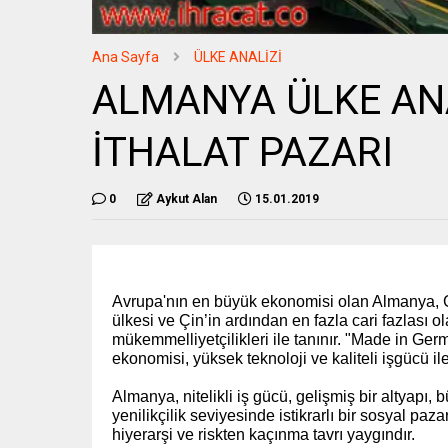
Ana Sayfa
ÜLKE ANALİZİ
ALMANYA ÜLKE ANA
İTHALAT PAZARI
0
Aykut Alan
15.01.2019
Avrupa'nın en büyük ekonomisi olan Almanya, 
ülkesi ve Çin’in ardından en fazla cari fazlası o
mükemmelliyetçilikleri ile tanınır. "Made in Ger
ekonomisi, yüksek teknoloji ve kaliteli işgücü i
Almanya, nitelikli iş gücü, gelişmiş bir altyapı
yenilikçilik seviyesinde istikrarlı bir sosyal paz
hiyerarşi ve riskten kaçınma tavrı yaygındır.