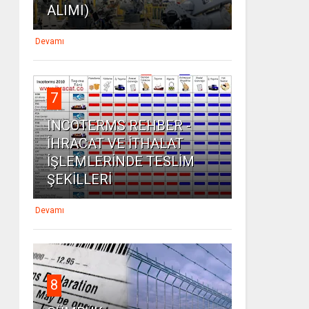
ALIMI)
Devamı
7
INCOTERMS REHBER -
İHRACAT VE İTHALAT
İŞLEMLERİNDE TESLİM
ŞEKİLLERİ
Devamı
8