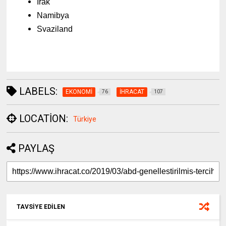
Irak
Namibya
Svaziland
LABELS:
EKONOMİ
İHRACAT
76
107
LOCATION:
Türkiye
PAYLAŞ
TAVSİYE EDİLEN