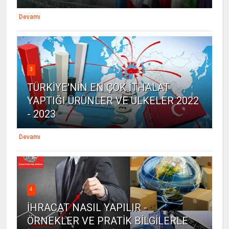
Devamı
3
TÜRKİYE'NİN EN ÇOK İTHALAT
YAPTIĞI ÜRÜNLER VE ÜLKELER 2022
- 2023
Devamı
4
İHRACAT NASIL YAPILIR -
ÖRNEKLER VE PRATİK BİLGİLERLE