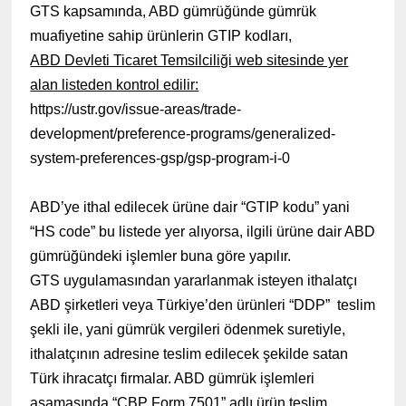
GTS kapsamında, ABD gümrüğünde gümrük
muafiyetine sahip ürünlerin GTIP kodları,
ABD Devleti Ticaret Temsilciliği web sitesinde yer
alan listeden kontrol edilir:
https://ustr.gov/issue-areas/trade-
development/preference-programs/generalized-
system-preferences-gsp/gsp-program-i-0
ABD’ye ithal edilecek ürüne dair “GTIP kodu” yani
“HS code” bu listede yer alıyorsa, ilgili ürüne dair ABD
gümrüğündeki işlemler buna göre yapılır.
GTS uygulamasından yararlanmak isteyen ithalatçı
ABD şirketleri veya Türkiye’den ürünleri “DDP”
teslim
şekli ile, yani gümrük vergileri ödenmek suretiyle,
ithalatçının adresine teslim edilecek şekilde satan
Türk ihracatçı firmalar. ABD gümrük işlemleri
aşamasında “CBP Form 7501” adlı ürün teslim