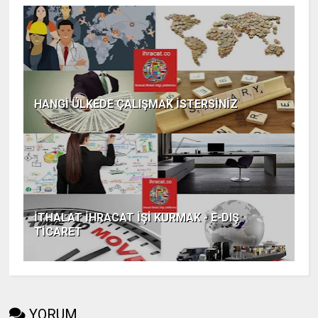
HANGİ ÜLKEDE ÇALIŞMAK İSTERSİNİZ
İTHALAT İHRACAT İŞİ KURMAK - E-DIŞ
TİCARET
YORUM