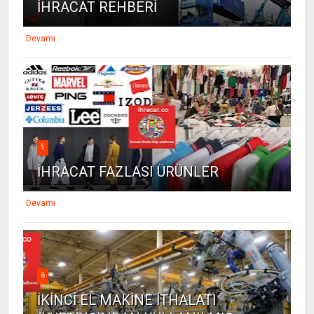
İHRACAT REHBERİ
Devamı
5
İHRACAT FAZLASI ÜRÜNLER
Devamı
6
İKİNCİ EL MAKİNE İTHALATI