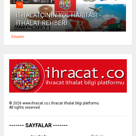
10
İTHALATÇININ YOL HARİTASI -
İTHALAT REHBERİ
Devamı
©
2026
www.ihracat.co | ihracat ithalat bilgi platformu
All rights reserved.
------- SAYFALAR -------