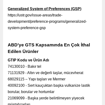
Generalized System of Preferences (GSP)
https://ustr.gov/issue-areas/trade-
development/preference-programs/generalized-
system-preference-gsp
ABD’ye GTS Kapsamında En Çok İthal
Edilen Ürünler
GTIP Kodu ve Ürün Adı
74130010 - Bakır tel
71131929 - Altın ve değerli taşlar, mücevherat
68029115 – Yapı taşları ve Mermer
40092100 - Sert kauçuktan başka vulkanize lastik
borular, borular ve hortumlar
21069099 - Başka yerde belirtilmeyen yiyecek
müstahzarları