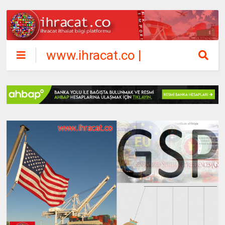
www.ihracat.co |
ihracat ithalat
bilgi platformu