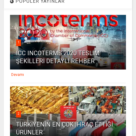
POPÜLER YAYINLAR
1
ICC INCOTERMS 2020 TESLİM
ŞEKİLLERİ DETAYLI REHBER
Devamı
2
TÜRKİYENİN EN ÇOK İHRAÇ ETTİĞİ
ÜRÜNLER