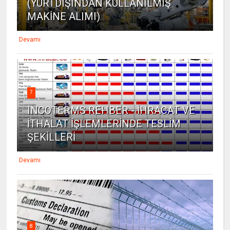
(YURTDIŞINDAN KULLANILMIŞ
MAKİNE ALIMI)
Devamı
7
INCOTERMS REHBER - İHRACAT VE
İTHALAT İŞLEMLERİNDE TESLİM
ŞEKİLLERİ
Devamı
8