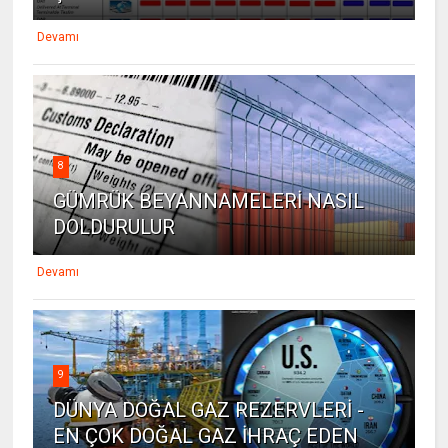
Devamı
8
GÜMRÜK BEYANNAMELERİ NASIL
DOLDURULUR
Devamı
9
DÜNYA DOĞAL GAZ REZERVLERİ -
EN ÇOK DOĞAL GAZ İHRAÇ EDEN