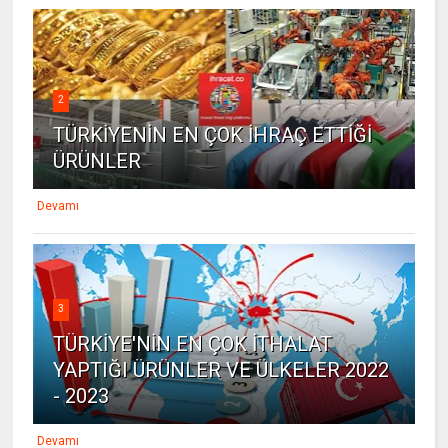
2
TÜRKİYENİN EN ÇOK İHRAÇ ETTİĞİ
ÜRÜNLER
Devamı
3
TÜRKİYE'NİN EN ÇOK İTHALAT
YAPTIĞI ÜRÜNLER VE ÜLKELER 2022
- 2023
Devamı