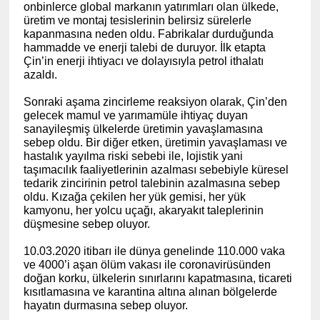
onbinlerce global markanın yatırımları olan ülkede,
üretim ve montaj tesislerinin belirsiz sürelerle
kapanmasına neden oldu. Fabrikalar durduğunda
hammadde ve enerji talebi de duruyor. İlk etapta
Çin’in enerji ihtiyacı ve dolayısıyla petrol ithalatı
azaldı.
Sonraki aşama zincirleme reaksiyon olarak, Çin’den
gelecek mamul ve yarımamüle ihtiyaç duyan
sanayileşmiş ülkelerde üretimin yavaşlamasına
sebep oldu. Bir diğer etken, üretimin yavaşlaması ve
hastalık yayılma riski sebebi ile, lojistik yani
taşımacılık faaliyetlerinin azalması sebebiyle küresel
tedarik zincirinin petrol talebinin azalmasına sebep
oldu. Kızağa çekilen her yük gemisi, her yük
kamyonu, her yolcu uçağı, akaryakıt taleplerinin
düşmesine sebep oluyor.
10.03.2020 itibarı ile dünya genelinde 110.000 vaka
ve 4000’i aşan ölüm vakası ile coronavirüsünden
doğan korku, ülkelerin sınırlarını kapatmasına, ticareti
kısıtlamasına ve karantina altına alınan bölgelerde
hayatın durmasına sebep oluyor.