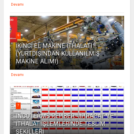
Devamı
6
İKİNCİ EL MAKİNE İTHALATI
(YURTDIŞINDAN KULLANILMIŞ
MAKİNE ALIMI)
Devamı
7
INCOTERMS REHBER - İHRACAT VE
İTHALAT İŞLEMLERİNDE TESLİM
ŞEKİLLERİ