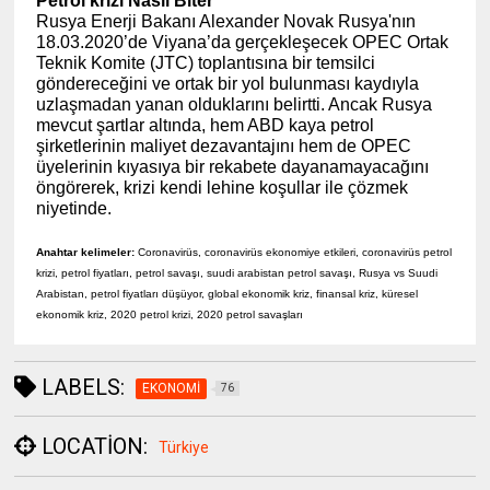
Petrol krizi Nasıl Biter
Rusya Enerji Bakanı Alexander Novak Rusya'nın
18.03.2020’de Viyana’da gerçekleşecek OPEC Ortak
Teknik Komite (JTC) toplantısına bir temsilci
göndereceğini ve ortak bir yol bulunması kaydıyla
uzlaşmadan yanan olduklarını belirtti. Ancak Rusya
mevcut şartlar altında, hem ABD kaya petrol
şirketlerinin maliyet dezavantajını hem de OPEC
üyelerinin kıyasıya bir rekabete dayanamayacağını
öngörerek, krizi kendi lehine koşullar ile çözmek
niyetinde.
Anahtar kelimeler:
Coronavirüs, coronavirüs ekonomiye etkileri, coronavirüs petrol
krizi, petrol fiyatları, petrol savaşı, suudi arabistan petrol savaşı, Rusya vs Suudi
Arabistan, petrol fiyatları düşüyor, global ekonomik kriz, finansal kriz, küresel
ekonomik kriz, 2020 petrol krizi, 2020 petrol savaşları
LABELS:
EKONOMİ
76
LOCATION:
Türkiye