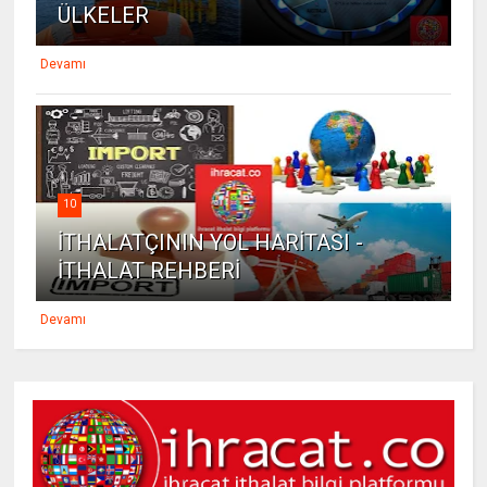
ÜLKELER
Devamı
10
İTHALATÇININ YOL HARİTASI -
İTHALAT REHBERİ
Devamı