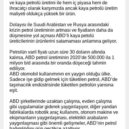
ve kaya petrolü üretimi ile hem iç piyasa hem de
ihracatçı olarak karşımızda ancak kaya petrolü üretim
maliyeti oldukça yüksek bir ürün.
Dolayısı ile Suudi Arabistan ve Rusya arasındaki
krizin petrol üretiminin artması ve fiyatların daha da
düşmesine yol açması ABD’li kaya petolü
üreticilerinin ürünlerini satamaması anlamına geliyor.
Petrolün varil fiyatı uzun süre 30 doların altında
kalırsa, ABD petrol üretiminin 2020’de 500.000 ila 1
milyon b/d arasında bir oranda düşeceği tahmin
ediliyor.
ABD otomobil kullanımının en yaygın olduğu ülke.
Sadece işe gidip gelmek için tüketilen petrol, ABD’de
taşımacılık endüstrisinde tüketilen petrolün yarısına
eşit.
ABD şirketlerinde uzaktan çalışma, evden çalışma
gibi uygulamalar giderek yaygınlaşıyor, diğer yandan
fabrikalarda robotik araç kullanımı, otonom makine ve
ekipmanların yaygınlaşması, elektrikli arabaların
yaygınlaşması gibi önemli gelişmeler, ABD’nin petrol
bağımlılığını gün geçtikçe azaltıyor.