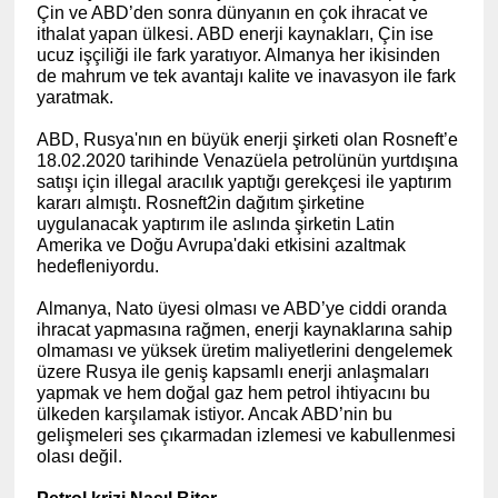
Çin ve ABD’den sonra dünyanın en çok ihracat ve
ithalat yapan ülkesi. ABD enerji kaynakları, Çin ise
ucuz işçiliği ile fark yaratıyor. Almanya her ikisinden
de mahrum ve tek avantajı kalite ve inavasyon ile fark
yaratmak.
ABD, Rusya'nın en büyük enerji şirketi olan Rosneft’e
18.02.2020 tarihinde Venazüela petrolünün yurtdışına
satışı için illegal aracılık yaptığı gerekçesi ile yaptırım
kararı almıştı. Rosneft2in dağıtım şirketine
uygulanacak yaptırım ile aslında şirketin Latin
Amerika ve Doğu Avrupa'daki etkisini azaltmak
hedefleniyordu.
Almanya, Nato üyesi olması ve ABD’ye ciddi oranda
ihracat yapmasına rağmen, enerji kaynaklarına sahip
olmaması ve yüksek üretim maliyetlerini dengelemek
üzere Rusya ile geniş kapsamlı enerji anlaşmaları
yapmak ve hem doğal gaz hem petrol ihtiyacını bu
ülkeden karşılamak istiyor. Ancak ABD’nin bu
gelişmeleri ses çıkarmadan izlemesi ve kabullenmesi
olası değil.