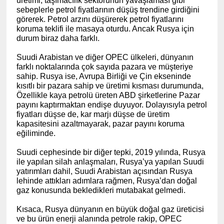
üretimi, taşımacılık sektörünün yavaşlaması gibi
sebeplerle petrol fiyatlarının düşüş trendine girdiğini
görerek. Petrol arzını düşürerek petrol fiyatlarını
koruma teklifi ile masaya oturdu. Ancak Rusya için
durum biraz daha farklı.
Suudi Arabistan ve diğer OPEC ülkeleri, dünyanın
farklı noktalarında çok sayıda pazara ve müşteriye
sahip. Rusya ise, Avrupa Birliği ve Çin ekseninde
kısıtlı bir pazara sahip ve üretimi kısması durumunda,
Özellikle kaya petrolü üreten ABD şirketlerine Pazar
payını kaptırmaktan endişe duyuyor. Dolayısıyla petrol
fiyatları düşse de, kar marjı düşse de üretim
kapasitesini azaltmayarak, pazar payını koruma
eğiliminde.
Suudi cephesinde bir diğer tepki, 2019 yılında, Rusya
ile yapılan silah anlaşmaları, Rusya’ya yapılan Suudi
yatırımları dahil, Suudi Arabistan açısından Rusya
lehinde attıkları adımlara rağmen, Rusya’dan doğal
gaz konusunda bekledikleri mutabakat gelmedi.
Kısaca, Rusya dünyanın en büyük doğal gaz üreticisi
ve bu ürün enerji alanında petrole rakip, OPEC