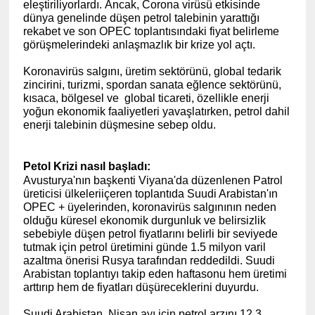
eleştiriliyorlardı. Ancak, Corona virüsü etkisinde
dünya genelinde düşen petrol talebi
nin yarattığı
rekabet
ve son OPEC toplantısındaki fiyat belirleme
görüşmelerindeki anlaşmazlık bir krize yol açtı.
Koronavirüs salgını, üretim sektörünü, global tedarik
zincirini, turizmi, spordan sanata eğlence sektörünü,
kısaca, bölgesel ve global ticareti, özellikle enerji
yoğun ekonomik faaliyetleri yavaşlatırken, petrol dahil
enerji talebinin düşmesine sebep oldu.
Petol Krizi nasıl başladı:
Avusturya'nın başkenti Viyana'da düzenlenen Patrol
üreticisi ülkeleriiçeren toplantıda Suudi Arabistan'ın
OPEC + üyelerinden, koronavirüs salgınının neden
olduğu küresel ekonomik durgunluk ve belirsizlik
sebebiyle düşen petrol fiyatlarını belirli bir seviyede
tutmak için petrol üretimini günde 1.5 milyon varil
azaltma önerisi Rusya tarafından reddedildi. Suudi
Arabistan toplantıyı takip eden haftasonu hem üretimi
arttırıp hem de fiyatları düşüreceklerini duyurdu.
Suudi Arabistan, Nisan ayı için petrol arzını 12,3