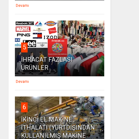
Devamı
5
İHRACAT FAZLASI
ÜRÜNLER
Devamı
6
İKİNCİ EL MAKİNE
İTHALATI (YURTDIŞINDAN
KULLANILMIŞ MAKİNE