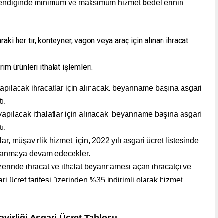
elendiğinde minimum ve maksimum hizmet bedellerinin
i her tır, konteyner, vagon veya araç için alınan ihracat
ürünleri ithalat işlemleri.
yapılacak ihracatlar için alınacak, beyanname başına asgari
ı.
 yapılacak ithalatlar için alınacak, beyanname başına asgari
ı.
, müşavirlik hizmeti için, 2022 yılı asgari ücret listesinde
ydalanmaya devam edecekler.
zerinde ihracat ve ithalat beyannamesi açan ihracatçı ve
ari ücret tarifesi üzerinden %35 indirimli olarak hizmet
co)
irliği Asgari Ücret Tablosu