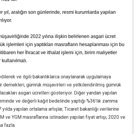
r yıl, aralığın son günlerinde, resmi kurumlarda yapılan
ılıyor.
şavirliğinde 2022 yılına ilişkin belirlenen asgari ücret
mrük işlemleri için yaptıkları masrafların hesaplanması için bu
itibaren her
İhracat ve ithalat işlemi için, birim maliyetler
 kullanılmalı.
e edilerek ve ilgili bakanlıklarca onaylanarak uygulamaya
vir dernekleri, gümrük müşavirleri ve yetkilendirilmiş gümrük
lacakları asgari ücretleri gösteriyor. Diğer yandan yapılan
aleminde ve değerli kağıt bedelinde yaptığı %36'lık zamma
yılda yapılan ortalama artışlar, Ticaret bakanlığı verilerine
M ve YGM masraflarına istinaden yapılan fiyat artışı, 2020 ve
a fazla.