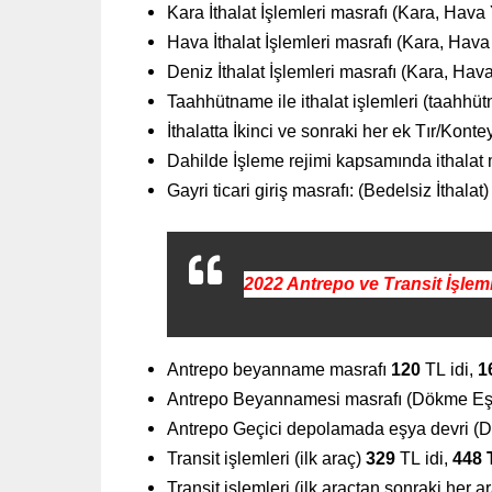
Kara İthalat İşlemleri masrafı (Kara, Hava
Hava İthalat İşlemleri masrafı (Kara, Hava
Deniz İthalat İşlemleri masrafı (Kara, Hav
Taahhütname ile ithalat işlemleri (taahhü
İthalatta İkinci ve sonraki her ek Tır/Kon
Dahilde İşleme rejimi kapsamında ithalat 
Gayri ticari giriş masrafı: (Bedelsiz İthalat
2022 Antrepo ve Transit İşleml
Antrepo beyanname masrafı
120
TL
idi,
1
Antrepo Beyannamesi masrafı (Dökme E
Antrepo Geçici depolamada eşya devri 
Transit işlemleri (ilk araç)
329
TL
idi,
448 
Transit işlemleri (ilk araçtan sonraki her a