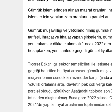
Gümrük işlemlerinden alınan masraf oranları, he
işlemler için yapılan zam oranlarına paralel arttır
Gümrük müşavirliği ve yetkilendirilmiş gümrük mü
tarifesi, ihracat ve ithalat yapan şirketlerin, gü
yeni rakamlar dikkate alınmalı.1 ocak 2022'den 
hesaplarken, yeni tarifede geçerli güncel fiyatlar
Ticaret Bakanlığı, sektör temsilcileri ile istişar
geçtiği belirtilen bu fiyat artışının, gümrük müşa
müşavirlerinin sundukları hizmetler karşılığında a
%36'lık ortalama artış, devletin pek çok vergi k
paralel olduğu görülüyor. Aşağıdaki tabloda son 7 
istinaden oluşturulmuş. Buna göre 2022 yılında G
2021'de yapılan fiyat artışlaırnın toplamından dah