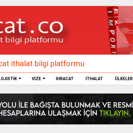
at ithalat bilgi platformu
LOJİSTİK
VİZE
İHRACAT
İTHALAT
ÜLKELER