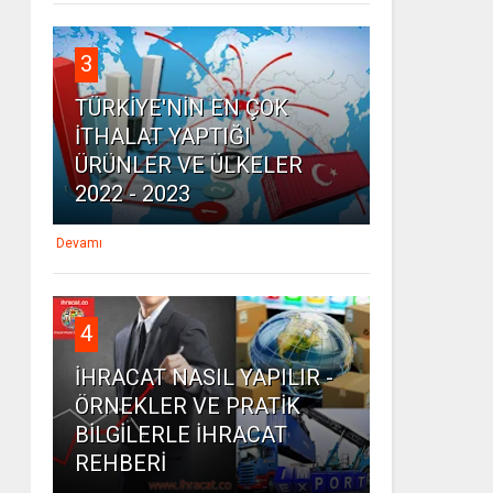
3
TÜRKİYE'NİN EN ÇOK
İTHALAT YAPTIĞI
ÜRÜNLER VE ÜLKELER
2022 - 2023
Devamı
4
İHRACAT NASIL YAPILIR -
ÖRNEKLER VE PRATİK
BİLGİLERLE İHRACAT
REHBERİ