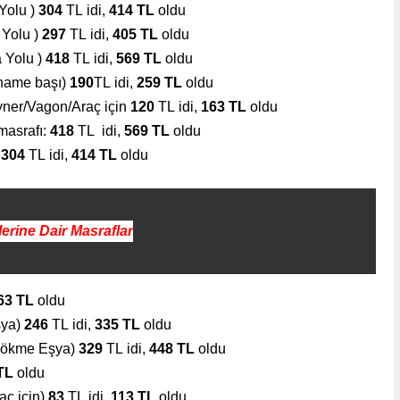
 Yolu )
304
TL
idi,
414 TL
oldu
 Yolu )
297
TL
idi,
405 TL
oldu
a Yolu )
418
TL
idi,
569 TL
oldu
tname başı)
190
TL
idi,
259 TL
oldu
teyner/Vagon/Araç için
120
TL
idi,
163 TL
oldu
masrafı:
418
TL
idi,
569 TL
oldu
)
304
TL
idi,
414 TL
oldu
erine Dair Masraflar
63 TL
oldu
şya)
246
TL
idi,
335 TL
oldu
(Dökme Eşya)
329
TL
idi,
448 TL
oldu
TL
oldu
raç için)
83
TL
idi,
113 TL
oldu