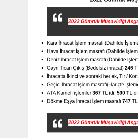
2022
Gümrük Müşavirliği Asgar
Kara İhracat İşlem masrafı (Dahilde İşlem
Hava İhracat İşlem masrafı (Dahilde İşle
Deniz İhracat İşlem masrafı (Dahilde İşle
Gayri Ticari Çıkış (Bedelsiz ihracat)
246
T
İhracatta İkinci ve sonraki her ek, Tır / Ko
Geçici İhracat İşlem masrafı(Hariçte İşle
ATA Karneli işlemler
367
TL
idi,
500 TL
ol
Dökme Eşya İhracat İşlem masrafı
747
TL
2022
Gümrük Müşavirliği Asgar