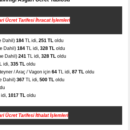
i Ücret Tarifesi
İhracat İşlemleri
e Dahil)
184
TL idi,
251 TL
oldu
me Dahil)
184
TL
idi,
328 TL
oldu
me Dahil)
241
TL
idi,
328 TL
oldu
L
idi,
335 TL
oldu
nteyner / Araç / Vagon için
64
TL
idi,
87 TL
oldu
me Dahil)
367
TL
idi,
500 TL
oldu
du
idi,
1017 TL
oldu
i Ücret Tarifesi
İthalat İşlemleri