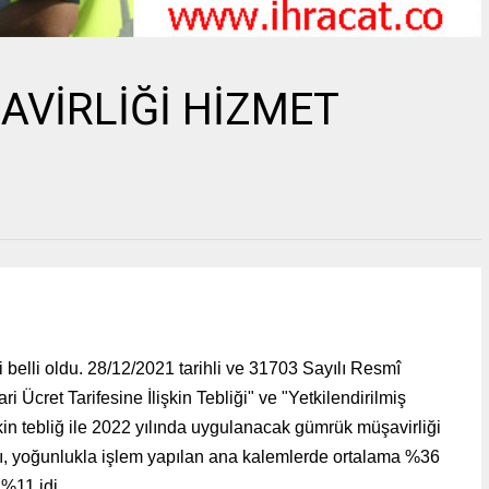
VİRLİĞİ HİZMET
i belli oldu. 28/12/2021 tarihli ve 31703 Sayılı Resmî
ri Ücret Tarifesine İlişkin Tebliği
" ve "Yetkilendirilmiş
kin tebliğ ile 2022 yılında uygulanacak gümrük müşavirliği
arı, yoğunlukla işlem yapılan ana kalemlerde ortalama %36
 %11 idi.