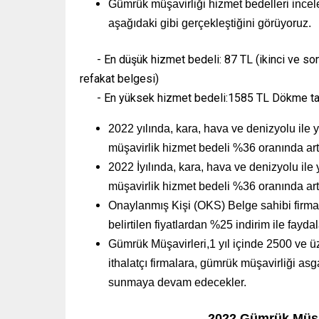
Gümrük müşavirliği hizmet bedelleri inc
aşağıdaki gibi gerçekleştiğini görüyoruz.
- En düşük hizmet bedeli: 87 TL (ikinci ve sonrak
refakat belgesi)
- En yüksek hizmet bedeli:1585 TL Dökme tarım 
2022 yılında, kara, hava ve denizyolu ile 
müşavirlik hizmet bedeli %36 oranında artt
2022 İ
yılında, kara, hava ve denizyolu ile
müşavirlik hizmet bedeli %36 oranında artt
Onaylanmış Kişi (OKS) Belge sahibi firmalar
belirtilen fiyatlardan %25 indirim ile fa
Gümrük Müşavirleri,1 yıl içinde 2500 ve ü
ithalatçı firmalara, gümrük müşavirliği asg
sunmaya devam edecekler.
(www.ihracat.
2022 Gümrük Müşav