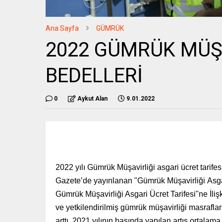
Ana Sayfa
GÜMRÜK
2022 GÜMRÜK MÜŞA
BEDELLERİ
0
Aykut Alan
9.01.2022
2022 yılı Gümrük Müşavirliği asgari ücret tarifes
Gazete’de yayınlanan
"Gümrük Müşavirliği
Asga
Gümrük Müşavirliği Asgari Ücret Tarifesi"ne İliş
ve yetkilendirilmiş gümrük müşavirliği masrafl
arttı. 2021 yılının başında yapılan artış ortalama