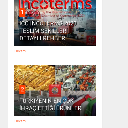
1
ICC INCOTERMS 2020
TESLİM ŞEKİLLERİ
DETAYLI REHBER
Devamı
2
TÜRKİYENİN EN ÇOK
İHRAÇ ETTİĞİ ÜRÜNLER
Devamı