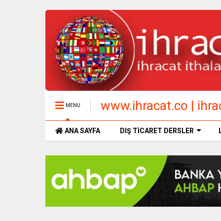
www.ihracat.co | ihrac
MENU
ANA SAYFA
DIŞ TİCARET DERSLER