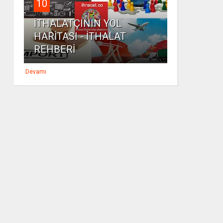
10
İTHALATÇININ YOL
HARİTASI - İTHALAT
REHBERİ
Devamı