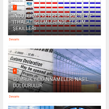
7
INCOTERMS REHBER - İHRACAT VE
İTHALAT İŞLEMLERİNDE TESLİM
ŞEKİLLERİ
Devamı
8
GÜMRÜK BEYANNAMELERİ NASIL
DOLDURULUR
Devamı