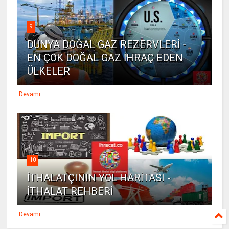
9
DÜNYA DOĞAL GAZ REZERVLERİ -
EN ÇOK DOĞAL GAZ İHRAÇ EDEN
ÜLKELER
Devamı
10
İTHALATÇININ YOL HARİTASI -
İTHALAT REHBERİ
Devamı