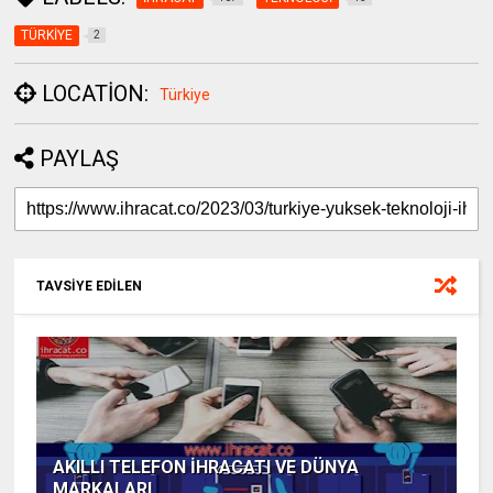
TÜRKİYE
2
LOCATION:
Türkiye
PAYLAŞ
TAVSİYE EDİLEN
AKILLI TELEFON İHRACATI VE DÜNYA
MARKALARI