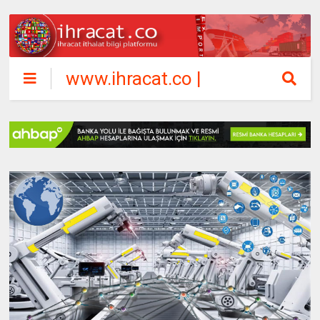
www.ihracat.co |
ihracat ithalat
bilgi platformu