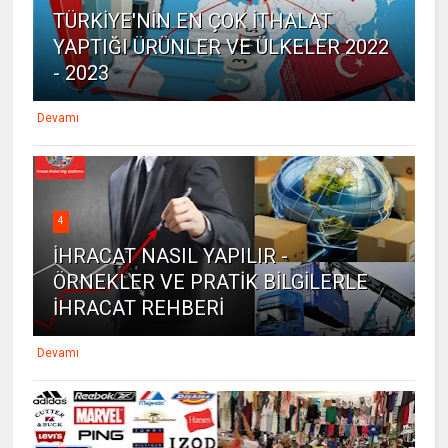
TÜRKİYE'NİN EN ÇOK İTHALAT
YAPTIĞI ÜRÜNLER VE ÜLKELER 2022
- 2023
Devamı
4
İHRACAT NASIL YAPILIR -
ÖRNEKLER VE PRATİK BİLGİLERLE
İHRACAT REHBERİ
Devamı