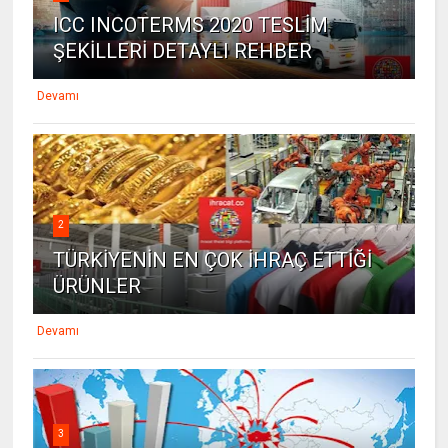
ICC INCOTERMS 2020 TESLİM
ŞEKİLLERİ DETAYLI REHBER
Devamı
2
TÜRKİYENİN EN ÇOK İHRAÇ ETTİĞİ
ÜRÜNLER
Devamı
3