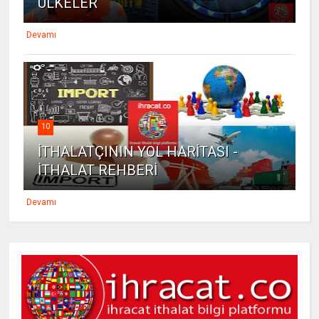
ÜLKELER
Devamı
10
İTHALATÇININ YOL HARİTASI -
İTHALAT REHBERİ
Devamı