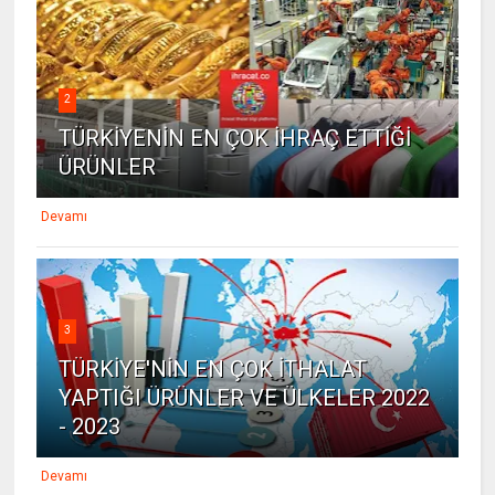
2
TÜRKİYENİN EN ÇOK İHRAÇ ETTİĞİ
ÜRÜNLER
Devamı
3
TÜRKİYE'NİN EN ÇOK İTHALAT
YAPTIĞI ÜRÜNLER VE ÜLKELER 2022
- 2023
Devamı