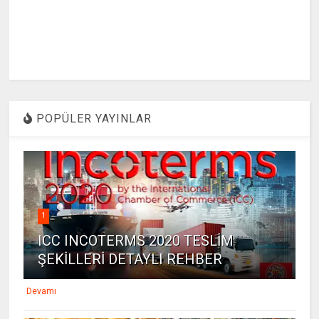
POPÜLER YAYINLAR
1
ICC INCOTERMS 2020 TESLİM
ŞEKİLLERİ DETAYLI REHBER
Devamı