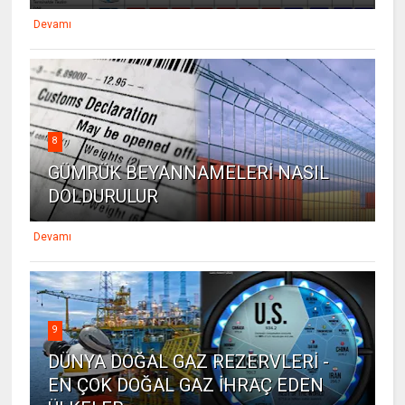
Devamı
8
GÜMRÜK BEYANNAMELERİ NASIL
DOLDURULUR
Devamı
9
DÜNYA DOĞAL GAZ REZERVLERİ -
EN ÇOK DOĞAL GAZ İHRAÇ EDEN