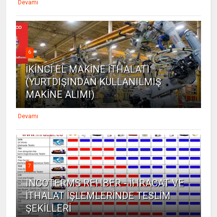
Devamı
6
İKİNCİ EL MAKİNE İTHALATI
(YURTDIŞINDAN KULLANILMIŞ
MAKİNE ALIMI)
Devamı
7
INCOTERMS REHBER - İHRACAT VE
İTHALAT İŞLEMLERİNDE TESLİM
ŞEKİLLERİ