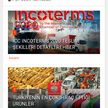
1
ICC INCOTERMS 2020 TESLİM
ŞEKİLLERİ DETAYLI REHBER
Devamı
2
TÜRKİYENİN EN ÇOK İHRAÇ ETTİĞİ
ÜRÜNLER