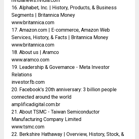
nvidianews.nvidia.com
16. Alphabet, Inc. | History, Products, & Business
Segments | Britannica Money
www.britannica.com
17. Amazon.com | E-commerce, Amazon Web
Services, History, & Facts | Britannica Money
www.britannica.com
18. About us | Aramco
www.aramco.com
19. Leadership & Governance - Meta Investor
Relations
investor.fb.com
20. Facebook's 20th anniversary:
3 billion people
connected around the world
amplificadigital.com.br
21. About TSMC - Taiwan Semiconductor
Manufacturing Company Limited
www.tsmc.com
22. Berkshire Hathaway | Overview, History, Stock, &