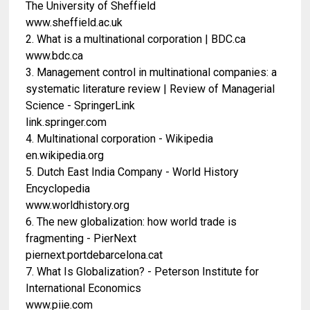
The University of Sheffield
www.sheffield.ac.uk
2. What is a multinational corporation | BDC.ca
www.bdc.ca
3. Management control in multinational companies: a
systematic literature review | Review of Managerial
Science - SpringerLink
link.springer.com
4. Multinational corporation - Wikipedia
en.wikipedia.org
5. Dutch East India Company - World History
Encyclopedia
www.worldhistory.org
6. The new globalization: how world trade is
fragmenting - PierNext
piernext.portdebarcelona.cat
7. What Is Globalization? - Peterson Institute for
International Economics
www.piie.com