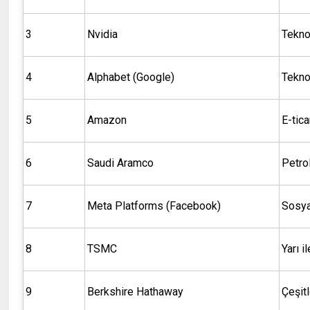
3
Nvidia
Tekno
4
Alphabet (Google)
Tekno
5
Amazon
E-tica
6
Saudi Aramco
Petro
7
Meta Platforms (Facebook)
Sosy
8
TSMC
Yarı i
9
Berkshire Hathaway
Çeşitl