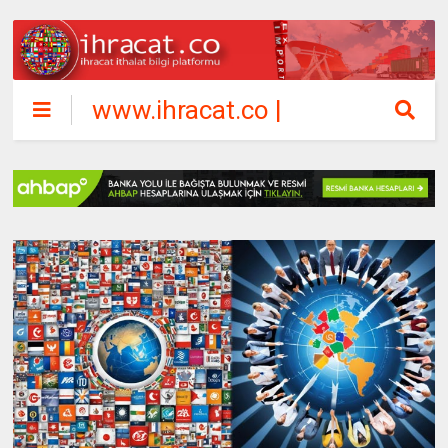
www.ihracat.co |
ihracat ithalat
bilgi platformu