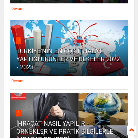
Devamı
3
TÜRKİYE'NİN EN ÇOK İTHALAT
YAPTIĞI ÜRÜNLER VE ÜLKELER 2022
- 2023
Devamı
4
İHRACAT NASIL YAPILIR -
ÖRNEKLER VE PRATİK BİLGİLERLE